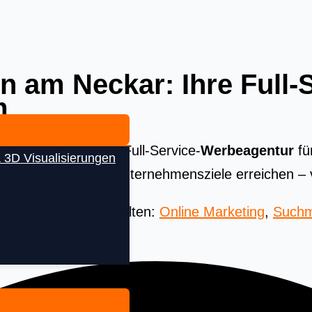
 am Neckar: Ihre Full-S
m
e Strategie. Als Ihre Full-Service-
Werbeagentur
fü
 3D Visualisierungen
e stärken und Ihre Unternehmensziele erreichen – 
 Beste aus aller Welten:
Online Marketing
,
Suchm