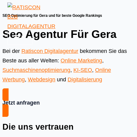
Skip
to
SEO Optimierung für Gera und für beste Google Rankings
content
Seo Agentur Für Gera
Bei der
Ratiscon Digitalagentur
bekommen Sie das
Beste aus aller Welten:
Online Marketing
,
Suchmaschinenoptimierung
,
KI-SEO
,
Online
Werbung
,
Webdesign
und
Digitalisierung
Jetzt anfragen
Die uns vertrauen