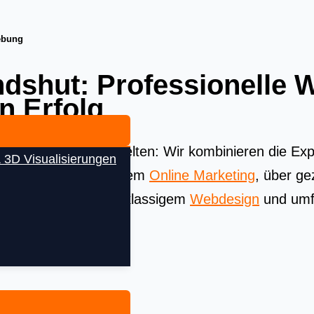
ebung
dshut: Professionelle
en Erfolg
Beste aus allen Welten: Wir kombinieren die Exper
 3D Visualisierungen
äsenz. Von strategischem
Online Marketing
, über ge
(SEA)
bis hin zu erstklassigem
Webdesign
und umf
olg in No Content.