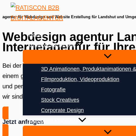
Skip
to
agentur für Webdesign und Website Erstellung für Landshut und Umg
content
Webdesign agentur Lan
Home
Internetagentur für Ihr
Creatives & Design
Bei der
Ratiscon Digitalagentur
bekommen Sie das 
3D Animationen, Produktanimationen &
einem ganzheitlichen Ansatz für Ihre digitale Pr
Filmproduktion, Videoproduktion
und performance-starke
Online Google Werbung
Fotografie
wir sind Ihr Partner für nachhaltigen digitalen Erf
Stock Creatives
Corporate Design
Outbound Marketing
Jetzt anfragen