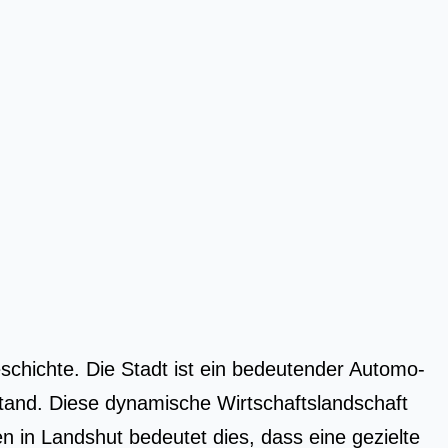
Geschich­te. Die Stadt ist ein bedeu­ten­der Auto­mo­
­stand. Die­se dyna­mi­sche Wirt­schafts­land­schaft
men in Lands­hut bedeu­tet dies, dass eine geziel­te