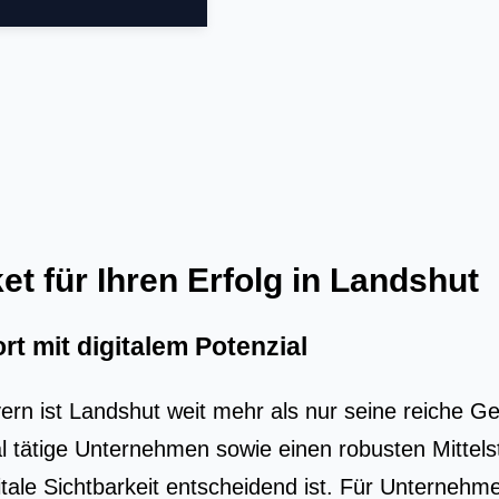
 für Ihren Erfolg in Landshut
rt mit digitalem Potenzial
bay­ern ist Lands­hut weit mehr als nur sei­ne rei­che 
o­nal täti­ge Unter­neh­men sowie einen robus­ten Mit­tel
ta­le Sicht­bar­keit ent­schei­dend ist. Für Unter­neh­