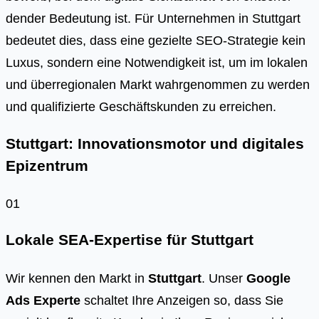
den­der Bedeu­tung ist. Für Unter­neh­men in Stutt­gart
bedeu­tet dies, dass eine geziel­te SEO-Stra­te­gie kein
Luxus, son­dern eine Not­wen­dig­keit ist, um im loka­len
und über­re­gio­na­len Markt wahr­ge­nom­men zu wer­den
und qua­li­fi­zier­te Geschäfts­kun­den zu errei­chen.
Stuttgart: Innovationsmotor und digitales
Epizentrum
01
Lokale SEA-Expertise für Stuttgart
Wir kennen den Markt in
Stuttgart
. Unser
Google
Ads Experte
schaltet Ihre Anzeigen so, dass Sie