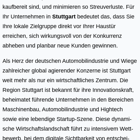
kaufbereit sind, und minimieren so Streuverluste. Für
Ihr Unternehmen in
Stuttgart
bedeutet das, dass Sie
Ihre lokale Zielgruppe direkt vor Ihrer Haustür
erreichen, sich wirkungsvoll von der Konkurrenz
abheben und planbar neue Kunden gewinnen.
Als Herz der deut­schen Auto­mo­bil­in­dus­trie und Wie­ge
zahl­rei­cher glo­bal agie­ren­der Kon­zer­ne ist Stutt­gart
weit mehr als nur ein wirt­schaft­li­ches Zen­trum. Die
Regi­on Stutt­gart ist bekannt für ihre Inno­va­ti­ons­kraft,
behei­ma­tet füh­ren­de Unter­neh­men in den Berei­chen
Maschi­nen­bau, Auto­mo­bil­in­dus­trie und High­tech
sowie eine leben­di­ge Start­up-Sze­ne. Die­se dyna­mi­
sche Wirt­schafts­land­schaft führt zu inten­si­vem Wett­
be­werb, bei dem digi­ta­le Sicht­bar­keit von ent­schei­