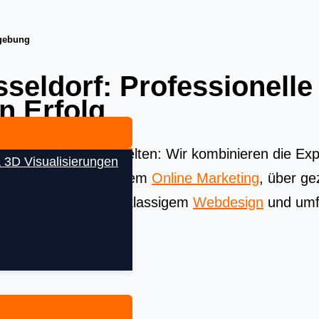
mgebung
seldorf: Professionell
en Erfolg
Beste aus allen Welten: Wir kombinieren die Exper
 3D Visualisierungen
äsenz. Von strategischem
Online Marketing
, über ge
(SEA)
bis hin zu erstklassigem
Webdesign
und umf
olg in No Content.