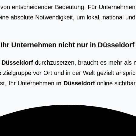
it von ent­schei­den­der Bedeu­tung. Für Unter­neh­men 
eine abso­lu­te Not­wen­dig­keit, um lokal, natio­nal u
 Ihr Unternehmen nicht nur in Düsseldorf
n Düsseldorf
durchzusetzen, braucht es mehr als 
e Zielgruppe vor Ort und in der Welt gezielt anspri
 ist, Ihr Unternehmen
in Düsseldorf
online sichtba