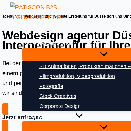
Skip
to
agentur für Webdesign und Website Erstellung für Düsseldorf und U
content
Webdesign agentur Düs
Home
Internetagentur für Ihr
Creatives & Design
Bei der
Ratiscon Digitalagentur
bekommen Sie das 
3D Animationen, Produktanimationen &
einem ganzheitlichen Ansatz für Ihre digitale Pr
Filmproduktion, Videoproduktion
und performance-starke
Online Google Werbung
Fotografie
wir sind Ihr Partner für nachhaltigen digitalen Erf
Stock Creatives
Corporate Design
Outbound Marketing
Jetzt anfragen