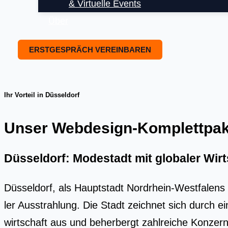
& Virtuelle Events
Über
ERSTGESPRÄCH VEREINBAREN
Ihr Vorteil in Düsseldorf
Unser Webdesign-Komplettpaket
Düsseldorf: Modestadt mit globaler Wirt
Düs­sel­dorf, als Haupt­stadt Nord­rhein-West­fa­lens 
ler Aus­strah­lung. Die Stadt zeich­net sich durch e
wirt­schaft aus und beher­bergt zahl­rei­che Kon­zern­z