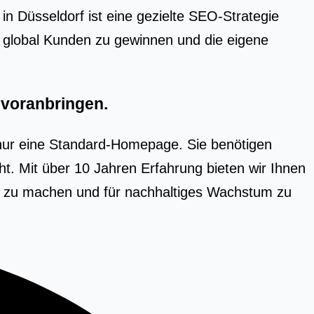
in Düs­sel­dorf ist eine geziel­te SEO-Stra­te­gie
nd glo­bal Kun­den zu gewin­nen und die eige­ne
 voranbringen.
nur eine Standard-Homepage. Sie benötigen
cht. Mit über 10 Jahren Erfahrung bieten wir Ihnen
r zu machen und für nachhaltiges Wachstum zu