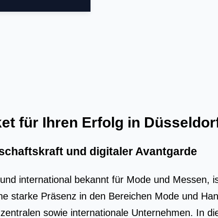
 für Ihren Erfolg in Düsseldor
schaftskraft und digitaler Avantgarde
und inter­na­tio­nal bekannt für Mode und Mes­sen, ist
ine star­ke Prä­senz in den Berei­chen Mode und Han­de
en­tra­len sowie inter­na­tio­na­le Unter­neh­men. In di