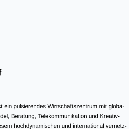
f
 ein pul­sie­ren­des Wirt­schafts­zen­trum mit glo­ba­
l, Bera­tung, Tele­kom­mu­ni­ka­ti­on und Krea­tiv­
e­sem hoch­dy­na­mi­schen und inter­na­tio­nal ver­netz­