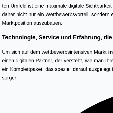
ten Umfeld ist eine maxi­ma­le digi­ta­le Sicht­bar­ke
daher nicht nur ein Wett­be­werbs­vor­teil, son­dern 
Markt­po­si­ti­on aus­zu­bau­en.
Technologie, Service und Erfahrung, die
Um sich auf dem wettbewerbsintensiven Markt
i
einen digitalen Partner, der versteht, wie man Ihr
ein Komplettpaket, das speziell darauf ausgelegt
sorgen.