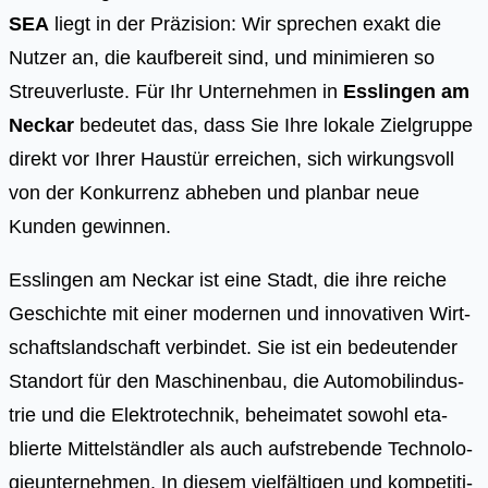
SEA
liegt in der Präzision: Wir sprechen exakt die
Nutzer an, die kaufbereit sind, und minimieren so
Streuverluste. Für Ihr Unternehmen in
Esslingen am
Neckar
bedeutet das, dass Sie Ihre lokale Zielgruppe
direkt vor Ihrer Haustür erreichen, sich wirkungsvoll
von der Konkurrenz abheben und planbar neue
Kunden gewinnen.
Ess­lin­gen am Neckar ist eine Stadt, die ihre rei­che
Geschich­te mit einer moder­nen und inno­va­ti­ven Wirt­
schafts­land­schaft ver­bin­det. Sie ist ein bedeu­ten­der
Stand­ort für den Maschi­nen­bau, die Auto­mo­bil­in­dus­
trie und die Elek­tro­tech­nik, behei­ma­tet sowohl eta­
blier­te Mit­tel­ständ­ler als auch auf­stre­ben­de Tech­no­lo­
gie­un­ter­neh­men. In die­sem viel­fäl­ti­gen und kom­pe­ti­ti­