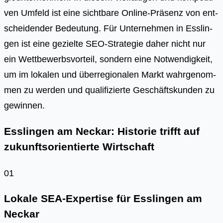
ven Umfeld ist eine sicht­ba­re Online-Prä­senz von ent­
schei­den­der Bedeu­tung. Für Unter­neh­men in Ess­lin­
gen ist eine geziel­te SEO-Stra­te­gie daher nicht nur
ein Wett­be­werbs­vor­teil, son­dern eine Not­wen­dig­keit,
um im loka­len und über­re­gio­na­len Markt wahr­ge­nom­
men zu wer­den und qua­li­fi­zier­te Geschäfts­kun­den zu
gewin­nen.
Esslingen am Neckar: Historie trifft auf
zukunftsorientierte Wirtschaft
01
Lokale SEA-Expertise für Esslingen am
Neckar