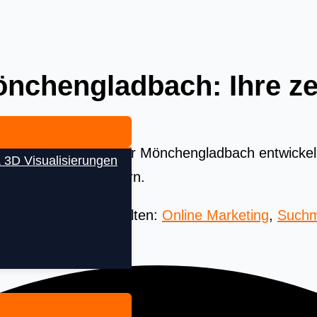
chengladbach: Ihre zer
 lokale SEA Agentur für Mönchengladbach entwick
 3D Visualisierungen
Ihren Umsatz steigern.
 Beste aus aller Welten:
Online Marketing
,
Suchm