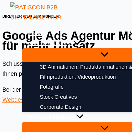
Skip
to
DIREKTER WEG ZUM KUNDEN
content
Google Ads Agentur Mön
Home
für mehr Umsatz
Creatives & Design
Schluss mit verbranntem Werbebudget! Als Ihre
3D Animationen, Produktanimationen &
Ihnen planbar neue Kundenanfragen bringen und 
Filmproduktion, Videoproduktion
Fotografie
Bei der
Ratiscon Digitalagentur
bekommen Sie das
Stock Creatives
Webdesign
und
Digitalisierung
Corporate Design
Outbound Marketing