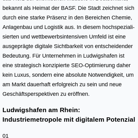
bekannt als Hei­mat der BASF. Die Stadt zeich­net sich
durch eine star­ke Prä­senz in den Berei­chen Che­mie,
Anla­gen­bau und Logis­tik aus. In die­sem hoch­spe­zia­li­
sier­ten und wett­be­werbs­in­ten­si­ven Umfeld ist eine
aus­ge­präg­te digi­ta­le Sicht­bar­keit von ent­schei­den­der
Bedeu­tung. Für Unter­neh­men in Lud­wigs­ha­fen ist
eine stra­te­gisch kon­zi­pier­te SEO-Opti­mie­rung daher
kein Luxus, son­dern eine abso­lu­te Not­wen­dig­keit, um
am Markt dau­er­haft erfolg­reich zu sein und neue
Geschäfts­per­spek­ti­ven zu eröff­nen.
Ludwigshafen am Rhein:
Industriemetropole mit digitalem Potenzial
01