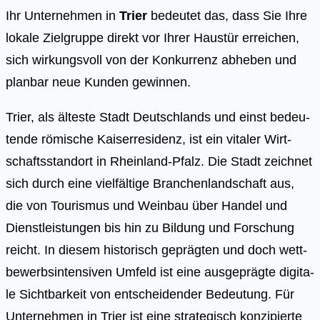
Ihr Unternehmen in
Trier
bedeutet das, dass Sie Ihre
lokale Zielgruppe direkt vor Ihrer Haustür erreichen,
sich wirkungsvoll von der Konkurrenz abheben und
planbar neue Kunden gewinnen.
Trier, als ältes­te Stadt Deutsch­lands und einst bedeu­
ten­de römi­sche Kai­ser­re­si­denz, ist ein vita­ler Wirt­
schafts­stand­ort in Rhein­land-Pfalz. Die Stadt zeich­net
sich durch eine viel­fäl­ti­ge Bran­chen­land­schaft aus,
die von Tou­ris­mus und Wein­bau über Han­del und
Dienst­leis­tun­gen bis hin zu Bil­dung und For­schung
reicht. In die­sem his­to­risch gepräg­ten und doch wett­
be­werbs­in­ten­si­ven Umfeld ist eine aus­ge­präg­te digi­ta­
le Sicht­bar­keit von ent­schei­den­der Bedeu­tung. Für
Unter­neh­men in Trier ist eine stra­te­gisch kon­zi­pier­te