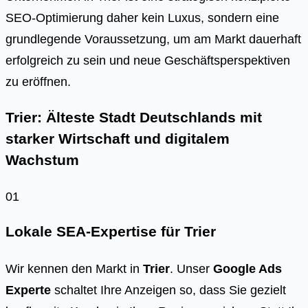
SEO-Opti­mie­rung daher kein Luxus, son­dern eine
grund­le­gen­de Vor­aus­set­zung, um am Markt dau­er­haft
erfolg­reich zu sein und neue Geschäfts­per­spek­ti­ven
zu eröff­nen.
Trier: Älteste Stadt Deutschlands mit
starker Wirtschaft und digitalem
Wachstum
01
Lokale SEA-Expertise für Trier
Wir kennen den Markt in
Trier
. Unser
Google Ads
Experte
schaltet Ihre Anzeigen so, dass Sie gezielt