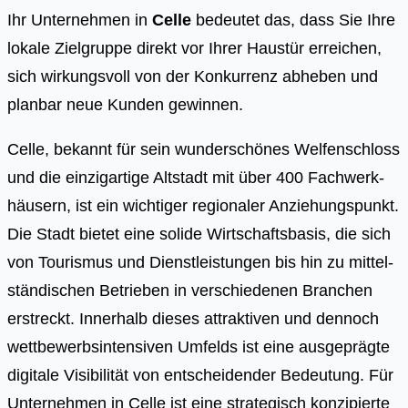
Ihr Unternehmen in
Celle
bedeutet das, dass Sie Ihre
lokale Zielgruppe direkt vor Ihrer Haustür erreichen,
sich wirkungsvoll von der Konkurrenz abheben und
planbar neue Kunden gewinnen.
Cel­le, bekannt für sein wun­der­schö­nes Wel­fen­schloss
und die ein­zig­ar­ti­ge Alt­stadt mit über 400 Fach­werk­
häu­sern, ist ein wich­ti­ger regio­na­ler Anzie­hungs­punkt.
Die Stadt bie­tet eine soli­de Wirt­schafts­ba­sis, die sich
von Tou­ris­mus und Dienst­leis­tun­gen bis hin zu mit­tel­
stän­di­schen Betrie­ben in ver­schie­de­nen Bran­chen
erstreckt. Inner­halb die­ses attrak­ti­ven und den­noch
wett­be­werbs­in­ten­si­ven Umfelds ist eine aus­ge­präg­te
digi­ta­le Visi­bi­li­tät von ent­schei­den­der Bedeu­tung. Für
Unter­neh­men in Cel­le ist eine stra­te­gisch kon­zi­pier­te