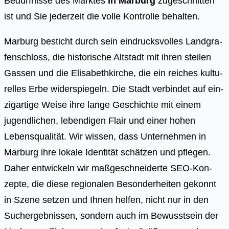
Bedürfnisse des Marktes
in Marburg
zugeschnitten
ist und Sie jederzeit die volle Kontrolle behalten.
Mar­burg besticht durch sein ein­drucks­vol­les Land­gra­
fen­schloss, die his­to­ri­sche Alt­stadt mit ihren stei­len
Gas­sen und die Eli­sa­beth­kir­che, die ein rei­ches kul­tu­
rel­les Erbe wider­spie­geln. Die Stadt ver­bin­det auf ein­
zig­ar­ti­ge Wei­se ihre lan­ge Geschich­te mit einem
jugend­li­chen, leben­di­gen Flair und einer hohen
Lebens­qua­li­tät. Wir wis­sen, dass Unter­neh­men in
Mar­burg ihre loka­le Iden­ti­tät schät­zen und pfle­gen.
Daher ent­wi­ckeln wir maß­ge­schnei­der­te SEO-Kon­
zep­te, die die­se regio­na­len Beson­der­hei­ten gekonnt
in Sze­ne set­zen und Ihnen hel­fen, nicht nur in den
Such­ergeb­nis­sen, son­dern auch im Bewusst­sein der