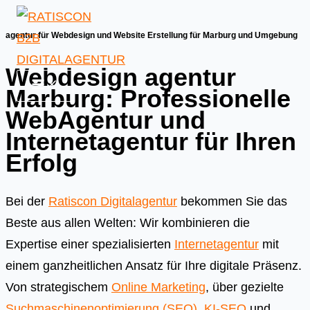
Skip
to
agentur für Webdesign und Website Erstellung für Marburg und Umgebung
content
Webdesign agentur
Marburg: Professionelle
WebAgentur und
Internetagentur für Ihren
Erfolg
Bei der
Ratiscon Digitalagentur
bekommen Sie das
Beste aus allen Welten: Wir kombinieren die
Expertise einer spezialisierten
Internetagentur
mit
einem ganzheitlichen Ansatz für Ihre digitale Präsenz.
Von strategischem
Online Marketing
, über gezielte
Suchmaschinenoptimierung (SEO)
,
KI-SEO
und