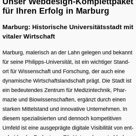
Unser Webdesign-Komplettpaket
für Ihren Erfolg in Marburg
Marburg: Historische Universitätsstadt mit
vitaler Wirtschaft
Mar­burg, male­risch an der Lahn gele­gen und bekannt
für sei­ne Phil­ipps-Uni­ver­si­tät, ist ein wich­ti­ger Stand­
ort für Wis­sen­schaft und For­schung, der auch eine
dyna­mi­sche Wirt­schafts­land­schaft prägt. Die Stadt ist
ein bedeu­ten­des Zen­trum für Medi­zin­tech­nik, Phar­
ma­zie und Bio­wis­sen­schaf­ten, ergänzt durch einen
star­ken Mit­tel­stand und inno­va­ti­ve Unter­neh­men. In
die­sem spe­zia­li­sier­ten und den­noch kom­pe­ti­ti­ven
Umfeld ist eine aus­ge­präg­te digi­ta­le Visi­bi­li­tät von ent­