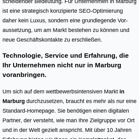
schei­den­der Bedeu­tung. Für Unter­neh­men in Mar­burg
ist eine stra­te­gisch kon­zi­pier­te SEO-Opti­mie­rung
daher kein Luxus, son­dern eine grund­le­gen­de Vor­
aus­set­zung, um am Markt bestehen zu kön­nen und
neue Geschäfts­kon­tak­te zu erschlie­ßen.
Technologie, Service und Erfahrung, die
Ihr Unternehmen nicht nur in Marburg
voranbringen.
Um sich auf dem wettbewerbsintensiven Markt
in
Marburg
durchzusetzen, braucht es mehr als nur eine
Standard-Homepage. Sie benötigen einen digitalen
Partner, der versteht, wie man Ihre Zielgruppe vor Ort
und in der Welt gezielt anspricht. Mit über 10 Jahren