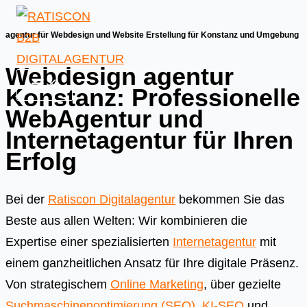
Skip
to
agentur für Webdesign und Website Erstellung für Konstanz und Umgebung
content
Webdesign agentur
Konstanz: Professionelle
WebAgentur und
Internetagentur für Ihren
Erfolg
Bei der
Ratiscon Digitalagentur
bekommen Sie das
Beste aus allen Welten: Wir kombinieren die
Expertise einer spezialisierten
Internetagentur
mit
einem ganzheitlichen Ansatz für Ihre digitale Präsenz.
Von strategischem
Online Marketing
, über gezielte
Suchmaschinenoptimierung (SEO)
,
KI-SEO
und