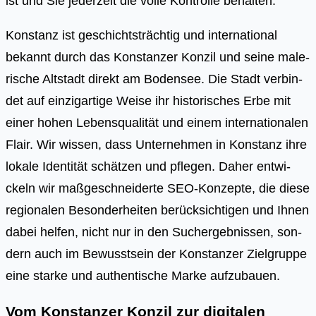
ist und Sie jederzeit die volle Kontrolle behalten.
Kon­stanz ist geschichts­träch­tig und inter­na­tio­nal
bekannt durch das Kon­stan­zer Kon­zil und sei­ne male­
ri­sche Alt­stadt direkt am Boden­see. Die Stadt ver­bin­
det auf ein­zig­ar­ti­ge Wei­se ihr his­to­ri­sches Erbe mit
einer hohen Lebens­qua­li­tät und einem inter­na­tio­na­len
Flair. Wir wis­sen, dass Unter­neh­men in Kon­stanz ihre
loka­le Iden­ti­tät schät­zen und pfle­gen. Daher ent­wi­
ckeln wir maß­ge­schnei­der­te SEO-Kon­zep­te, die die­se
regio­na­len Beson­der­hei­ten berück­sich­ti­gen und Ihnen
dabei hel­fen, nicht nur in den Such­ergeb­nis­sen, son­
dern auch im Bewusst­sein der Kon­stan­zer Ziel­grup­pe
eine star­ke und authen­ti­sche Mar­ke auf­zu­bau­en.
Vom Konstanzer Konzil zur digitalen