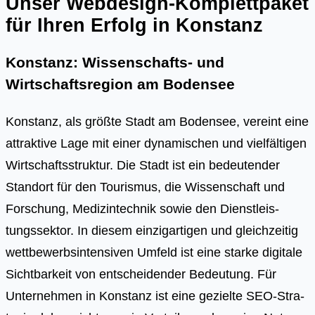
Unser Webdesign-Komplettpaket
für Ihren Erfolg in Konstanz
Konstanz: Wissenschafts- und
Wirtschaftsregion am Bodensee
Kon­stanz, als größ­te Stadt am Boden­see, ver­eint eine
attrak­ti­ve Lage mit einer dyna­mi­schen und viel­fäl­ti­gen
Wirt­schafts­struk­tur. Die Stadt ist ein bedeu­ten­der
Stand­ort für den Tou­ris­mus, die Wis­sen­schaft und
For­schung, Medi­zin­tech­nik sowie den Dienst­leis­
tungs­sek­tor. In die­sem ein­zig­ar­ti­gen und gleich­zei­tig
wett­be­werbs­in­ten­si­ven Umfeld ist eine star­ke digi­ta­le
Sicht­bar­keit von ent­schei­den­der Bedeu­tung. Für
Unter­neh­men in Kon­stanz ist eine geziel­te SEO-Stra­