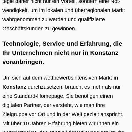
te­gie daher nicht nur ein Vor­teil, son­dern eine Not­
wen­dig­keit, um im loka­len und über­re­gio­na­len Markt
wahr­ge­nom­men zu wer­den und qua­li­fi­zier­te
Geschäfts­kun­den zu gewin­nen.
Technologie, Service und Erfahrung, die
Ihr Unternehmen nicht nur in Konstanz
voranbringen.
Um sich auf dem wettbewerbsintensiven Markt
in
Konstanz
durchzusetzen, braucht es mehr als nur
eine Standard-Homepage. Sie benötigen einen
digitalen Partner, der versteht, wie man Ihre
Zielgruppe vor Ort und in der Welt gezielt anspricht.
Mit über 10 Jahren Erfahrung bieten wir Ihnen ein