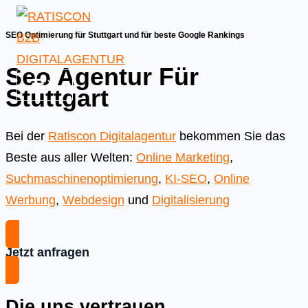
Skip
to
SEO Optimierung für Stuttgart und für beste Google Rankings
content
Seo Agentur Für
Stuttgart
Bei der
Ratiscon Digitalagentur
bekommen Sie das
Beste aus aller Welten:
Online Marketing
,
Suchmaschinenoptimierung
,
KI-SEO
,
Online
Werbung
,
Webdesign
und
Digitalisierung
Jetzt anfragen
Die uns vertrauen