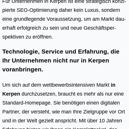
Für Unter­neh­men in Ker­pen ist eine stra­te­gisch kon­zi­
pier­te SEO-Opti­mie­rung daher kein Luxus, son­dern
eine grund­le­gen­de Vor­aus­set­zung, um am Markt dau­
er­haft erfolg­reich zu sein und neue Geschäfts­per­
spek­ti­ven zu eröff­nen.
Technologie, Service und Erfahrung, die
Ihr Unternehmen nicht nur in Kerpen
voranbringen.
Um sich auf dem wettbewerbsintensiven Markt
in
Kerpen
durchzusetzen, braucht es mehr als nur eine
Standard-Homepage. Sie benötigen einen digitalen
Partner, der versteht, wie man Ihre Zielgruppe vor Ort
und in der Welt gezielt anspricht. Mit über 10 Jahren