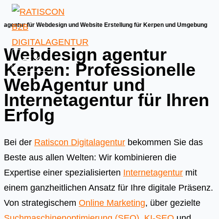
Skip
to
agentur für Webdesign und Website Erstellung für Kerpen und Umgebung
content
Webdesign agentur
Kerpen: Professionelle
WebAgentur und
Internetagentur für Ihren
Erfolg
Bei der
Ratiscon Digitalagentur
bekommen Sie das
Beste aus allen Welten: Wir kombinieren die
Expertise einer spezialisierten
Internetagentur
mit
einem ganzheitlichen Ansatz für Ihre digitale Präsenz.
Von strategischem
Online Marketing
, über gezielte
Suchmaschinenoptimierung (SEO)
,
KI-SEO
und