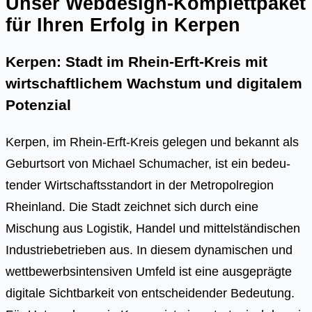
Unser Webdesign-Komplettpaket
für Ihren Erfolg in Kerpen
Kerpen: Stadt im Rhein-Erft-Kreis mit
wirtschaftlichem Wachstum und digitalem
Potenzial
Ker­pen, im Rhein-Erft-Kreis gele­gen und bekannt als
Geburts­ort von Micha­el Schu­ma­cher, ist ein bedeu­
ten­der Wirt­schafts­stand­ort in der Metro­pol­re­gi­on
Rhein­land. Die Stadt zeich­net sich durch eine
Mischung aus Logis­tik, Han­del und mit­tel­stän­di­schen
Indus­trie­be­trie­ben aus. In die­sem dyna­mi­schen und
wett­be­werbs­in­ten­si­ven Umfeld ist eine aus­ge­präg­te
digi­ta­le Sicht­bar­keit von ent­schei­den­der Bedeu­tung.