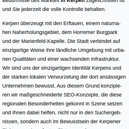
Bedürfnisse des Marktes
in Kerpen
zugeschnitten ist
und Sie jederzeit die volle Kontrolle behalten.
Ker­pen über­zeugt mit den Erftau­en, einem natur­na­
hen Nah­erho­lungs­ge­biet, dem Hor­re­mer Burg­park
und der Mari­en­feld-Kapel­le. Die Stadt ver­bin­det auf
ein­zig­ar­ti­ge Wei­se ihre länd­li­che Umge­bung mit urba­
nen Qua­li­tä­ten und einer wach­sen­den Infra­struk­tur.
Wir sind uns der ein­zig­ar­ti­gen Iden­ti­tät Ker­pens und
der star­ken loka­len Ver­wur­ze­lung der dort ansäs­si­gen
Unter­neh­men bewusst. Aus die­sem Grund kon­zi­pie­
ren wir maß­ge­schnei­der­te SEO-Kon­zep­te, die die­se
regio­na­len Beson­der­hei­ten gekonnt in Sze­ne set­zen
und Ihnen dabei hel­fen, nicht nur in den Such­ergeb­
nis­sen, son­dern auch im Bewusst­sein der Ker­pe­ner