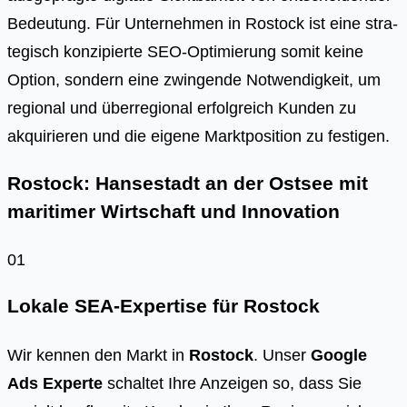
Bedeu­tung. Für Unter­neh­men in Ros­tock ist eine stra­
te­gisch kon­zi­pier­te SEO-Opti­mie­rung somit kei­ne
Opti­on, son­dern eine zwin­gen­de Not­wen­dig­keit, um
regio­nal und über­re­gio­nal erfolg­reich Kun­den zu
akqui­rie­ren und die eige­ne Markt­po­si­ti­on zu fes­ti­gen.
Rostock: Hansestadt an der Ostsee mit
maritimer Wirtschaft und Innovation
01
Lokale SEA-Expertise für Rostock
Wir kennen den Markt in
Rostock
. Unser
Google
Ads Experte
schaltet Ihre Anzeigen so, dass Sie