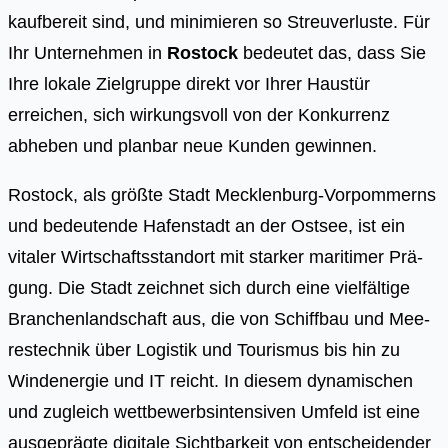
kaufbereit sind, und minimieren so Streuverluste. Für
Ihr Unternehmen in
Rostock
bedeutet das, dass Sie
Ihre lokale Zielgruppe direkt vor Ihrer Haustür
erreichen, sich wirkungsvoll von der Konkurrenz
abheben und planbar neue Kunden gewinnen.
Ros­tock, als größ­te Stadt Meck­len­burg-Vor­pom­merns
und bedeu­ten­de Hafen­stadt an der Ost­see, ist ein
vita­ler Wirt­schafts­stand­ort mit star­ker mari­ti­mer Prä­
gung. Die Stadt zeich­net sich durch eine viel­fäl­ti­ge
Bran­chen­land­schaft aus, die von Schiff­bau und Mee­
res­tech­nik über Logis­tik und Tou­ris­mus bis hin zu
Wind­ener­gie und IT reicht. In die­sem dyna­mi­schen
und zugleich wett­be­werbs­in­ten­si­ven Umfeld ist eine
aus­ge­präg­te digi­ta­le Sicht­bar­keit von ent­schei­den­der