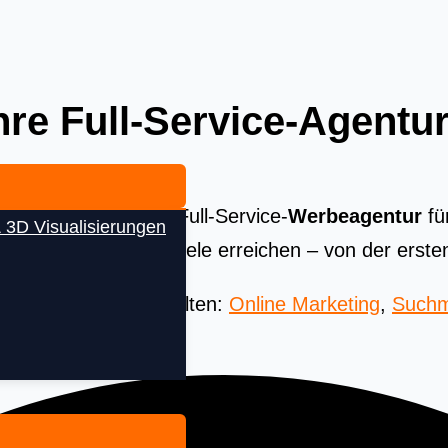
re Full-Service-Agentur
e Strategie. Als Ihre Full-Service-
Werbeagentur
fü
 3D Visualisierungen
Ihre Unternehmensziele erreichen – von der erste
 Beste aus aller Welten:
Online Marketing
,
Suchm