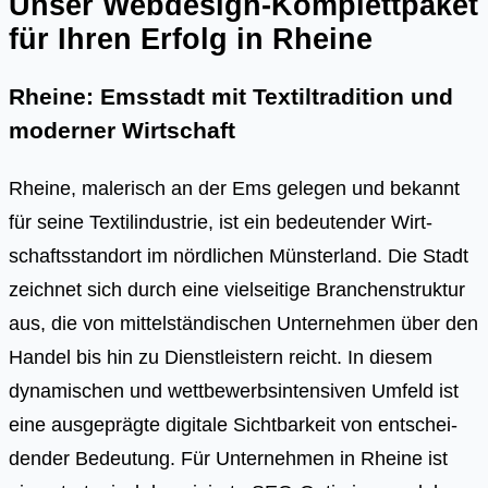
Unser Webdesign-Komplettpaket
für Ihren Erfolg in Rheine
Rheine: Emsstadt mit Textiltradition und
moderner Wirtschaft
Rhei­ne, male­risch an der Ems gele­gen und bekannt
für sei­ne Tex­til­in­dus­trie, ist ein bedeu­ten­der Wirt­
schafts­stand­ort im nörd­li­chen Müns­ter­land. Die Stadt
zeich­net sich durch eine viel­sei­ti­ge Bran­chen­struk­tur
aus, die von mit­tel­stän­di­schen Unter­neh­men über den
Han­del bis hin zu Dienst­leis­tern reicht. In die­sem
dyna­mi­schen und wett­be­werbs­in­ten­si­ven Umfeld ist
eine aus­ge­präg­te digi­ta­le Sicht­bar­keit von ent­schei­
den­der Bedeu­tung. Für Unter­neh­men in Rhei­ne ist