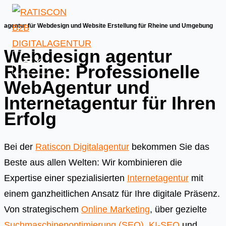
Skip
to
agentur für Webdesign und Website Erstellung für Rheine und Umgebung
content
Webdesign agentur
Rheine: Professionelle
WebAgentur und
Internetagentur für Ihren
Erfolg
Bei der
Ratiscon Digitalagentur
bekommen Sie das
Beste aus allen Welten: Wir kombinieren die
Expertise einer spezialisierten
Internetagentur
mit
einem ganzheitlichen Ansatz für Ihre digitale Präsenz.
Von strategischem
Online Marketing
, über gezielte
Suchmaschinenoptimierung (SEO)
,
KI-SEO
und