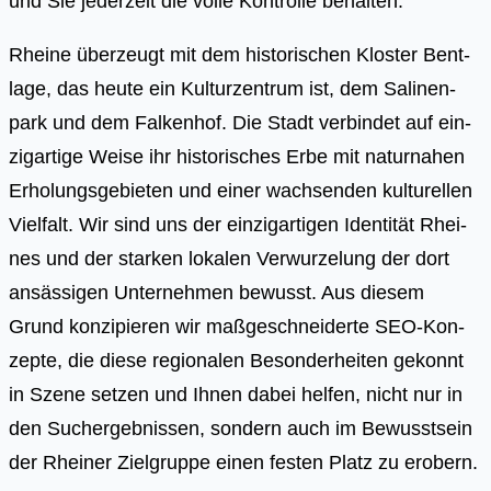
und Sie jederzeit die volle Kontrolle behalten.
Rhei­ne über­zeugt mit dem his­to­ri­schen Klos­ter Bent­
la­ge, das heu­te ein Kul­tur­zen­trum ist, dem Sali­nen­
park und dem Fal­ken­hof. Die Stadt ver­bin­det auf ein­
zig­ar­ti­ge Wei­se ihr his­to­ri­sches Erbe mit natur­na­hen
Erho­lungs­ge­bie­ten und einer wach­sen­den kul­tu­rel­len
Viel­falt. Wir sind uns der ein­zig­ar­ti­gen Iden­ti­tät Rhei­
nes und der star­ken loka­len Ver­wur­ze­lung der dort
ansäs­si­gen Unter­neh­men bewusst. Aus die­sem
Grund kon­zi­pie­ren wir maß­ge­schnei­der­te SEO-Kon­
zep­te, die die­se regio­na­len Beson­der­hei­ten gekonnt
in Sze­ne set­zen und Ihnen dabei hel­fen, nicht nur in
den Such­ergeb­nis­sen, son­dern auch im Bewusst­sein
der Rhei­ner Ziel­grup­pe einen fes­ten Platz zu erobern.