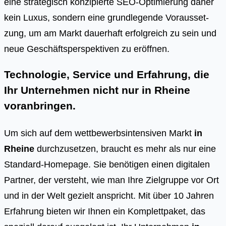
eine stra­te­gisch kon­zi­pier­te SEO-Opti­mie­rung daher
kein Luxus, son­dern eine grund­le­gen­de Vor­aus­set­
zung, um am Markt dau­er­haft erfolg­reich zu sein und
neue Geschäfts­per­spek­ti­ven zu eröff­nen.
Technologie, Service und Erfahrung, die
Ihr Unternehmen nicht nur in Rheine
voranbringen.
Um sich auf dem wettbewerbsintensiven Markt
in
Rheine
durchzusetzen, braucht es mehr als nur eine
Standard-Homepage. Sie benötigen einen digitalen
Partner, der versteht, wie man Ihre Zielgruppe vor Ort
und in der Welt gezielt anspricht. Mit über 10 Jahren
Erfahrung bieten wir Ihnen ein Komplettpaket, das