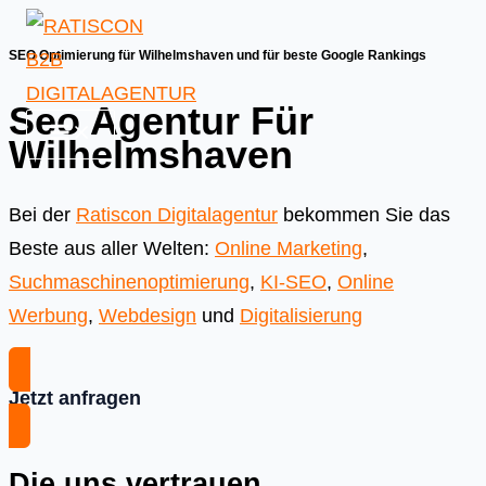
Skip
to
SEO Optimierung für Wilhelmshaven und für beste Google Rankings
content
Seo Agentur Für
Wilhelmshaven
Bei der
Ratiscon Digitalagentur
bekommen Sie das
Beste aus aller Welten:
Online Marketing
,
Suchmaschinenoptimierung
,
KI-SEO
,
Online
Werbung
,
Webdesign
und
Digitalisierung
Jetzt anfragen
Die uns vertrauen