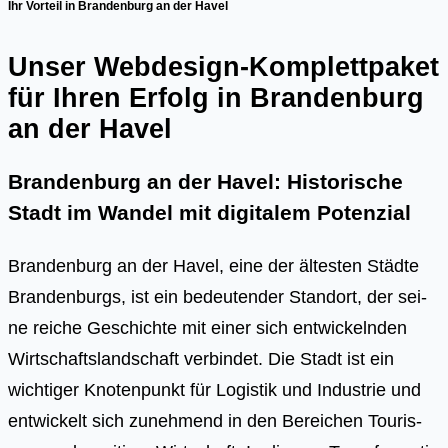
Ihr Vorteil in Brandenburg an der Havel
Unser Webdesign-Komplettpaket
für Ihren Erfolg in Brandenburg
an der Havel
Brandenburg an der Havel: Historische
Stadt im Wandel mit digitalem Potenzial
Bran­den­burg an der Havel, eine der ältes­ten Städ­te
Bran­den­burgs, ist ein bedeu­ten­der Stand­ort, der sei­
ne rei­che Geschich­te mit einer sich ent­wi­ckeln­den
Wirt­schafts­land­schaft ver­bin­det. Die Stadt ist ein
wich­ti­ger Kno­ten­punkt für Logis­tik und Indus­trie und
ent­wi­ckelt sich zuneh­mend in den Berei­chen Tou­ris­