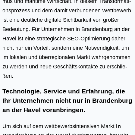
mus und mari­ti­me Wirt­schaft. In die­sem Trans­for­ma­ti­
ons­pro­zess und dem damit ver­bun­de­nen Wett­be­werb
ist eine deut­li­che digi­ta­le Sicht­bar­keit von gro­ßer
Bedeu­tung. Für Unter­neh­men in Bran­den­burg an der
Havel ist eine stra­te­gi­sche SEO-Opti­mie­rung daher
nicht nur ein Vor­teil, son­dern eine Not­wen­dig­keit, um
im loka­len und über­re­gio­na­len Markt wahr­ge­nom­men
zu wer­den und neue Geschäfts­kon­tak­te zu erschlie­
ßen.
Technologie, Service und Erfahrung, die
Ihr Unternehmen nicht nur in Brandenburg
an der Havel voranbringen.
Um sich auf dem wettbewerbsintensiven Markt
in