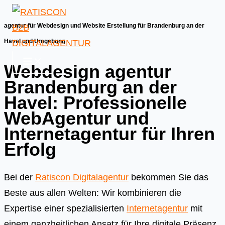
Skip
to
agentur für Webdesign und Website Erstellung für Brandenburg an der
content
Havel und Umgebung
Webdesign agentur
Brandenburg an der
Havel: Professionelle
WebAgentur und
Internetagentur für Ihren
Erfolg
Bei der
Ratiscon Digitalagentur
bekommen Sie das
Beste aus allen Welten: Wir kombinieren die
Expertise einer spezialisierten
Internetagentur
mit
einem ganzheitlichen Ansatz für Ihre digitale Präsenz.