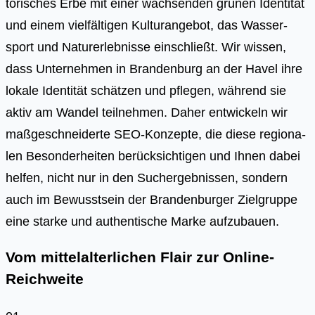
to­ri­sches Erbe mit einer wach­sen­den grü­nen Iden­ti­tät
und einem viel­fäl­ti­gen Kul­tur­ange­bot, das Was­ser­
sport und Natur­er­leb­nis­se ein­schließt. Wir wis­sen,
dass Unter­neh­men in Bran­den­burg an der Havel ihre
loka­le Iden­ti­tät schät­zen und pfle­gen, wäh­rend sie
aktiv am Wan­del teil­neh­men. Daher ent­wi­ckeln wir
maß­ge­schnei­der­te SEO-Kon­zep­te, die die­se regio­na­
len Beson­der­hei­ten berück­sich­ti­gen und Ihnen dabei
hel­fen, nicht nur in den Such­ergeb­nis­sen, son­dern
auch im Bewusst­sein der Bran­den­bur­ger Ziel­grup­pe
eine star­ke und authen­ti­sche Mar­ke auf­zu­bau­en.
Vom mittelalterlichen Flair zur Online-
Reichweite