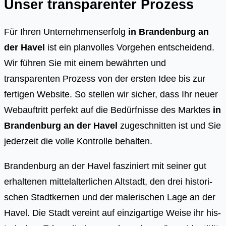
Unser transparenter Prozess
Für Ihren Unternehmenserfolg
in Brandenburg an
der Havel
ist ein planvolles Vorgehen entscheidend.
Wir führen Sie mit einem bewährten und
transparenten Prozess von der ersten Idee bis zur
fertigen Website. So stellen wir sicher, dass Ihr neuer
Webauftritt perfekt auf die Bedürfnisse des Marktes
in
Brandenburg an der Havel
zugeschnitten ist und Sie
jederzeit die volle Kontrolle behalten.
Bran­den­burg an der Havel fas­zi­niert mit sei­ner gut
erhal­te­nen mit­tel­al­ter­li­chen Alt­stadt, den drei his­to­ri­
schen Stadt­ker­nen und der male­ri­schen Lage an der
Havel. Die Stadt ver­eint auf ein­zig­ar­ti­ge Wei­se ihr his­