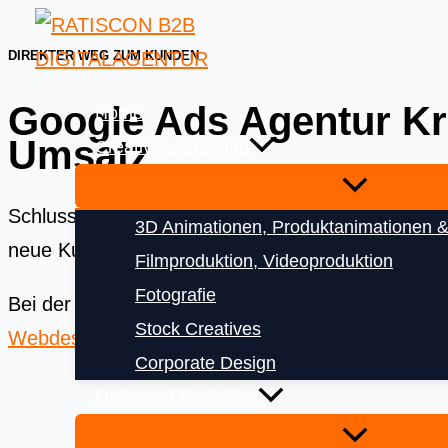
Skip
to
DIREKTER WEG ZUM KUNDEN
content
Google Ads Agentur Kref
Home
Umsatz
Creatives & Design
Schluss mit verbranntem Werbebudget! Als Ihre 
3D Animationen, Produktanimationen &
neue Kundenanfragen bringen und Ihren Umsatz 
Filmproduktion, Videoproduktion
Fotografie
Bei der
Ratiscon Digitalagentur
bekommen Sie das
Stock Creatives
Webdesign
und
Digitalisierung
Corporate Design
Outbound Marketing