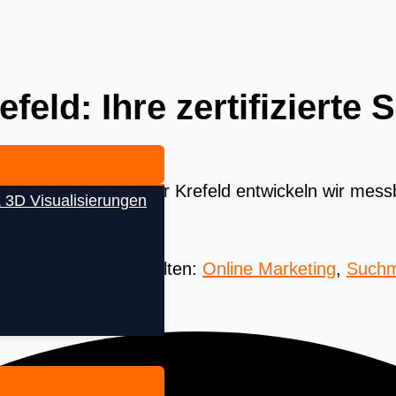
eld: Ihre zertifizierte
lokale SEA Agentur für Krefeld entwickeln wir me
 3D Visualisierungen
steigern.
 Beste aus aller Welten:
Online Marketing
,
Suchm