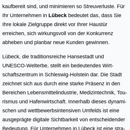
kaufbereit sind, und minimieren so Streuverluste. Für
Ihr Unternehmen in
Lübeck
bedeutet das, dass Sie
Ihre lokale Zielgruppe direkt vor Ihrer Haustür
erreichen, sich wirkungsvoll von der Konkurrenz
abheben und planbar neue Kunden gewinnen.
Lübeck, die tra­di­ti­ons­rei­che Han­se­stadt und
UNESCO-Welt­erbe, stellt ein bedeu­ten­des Wirt­
schafts­zen­trum in Schles­wig-Hol­stein dar. Die Stadt
zeich­net sich aus durch eine star­ke Prä­senz in den
Berei­chen Lebens­mit­tel­in­dus­trie, Medi­zin­tech­nik, Tou­
ris­mus und Hafen­wirt­schaft. Inner­halb die­ses dyna­mi­
schen und wett­be­werbs­in­ten­si­ven Umfelds ist eine
aus­ge­präg­te digi­ta­le Sicht­bar­keit von ent­schei­den­der
Bedeu­tung. Für Unter­neh­men in Lübeck ist eine stra­