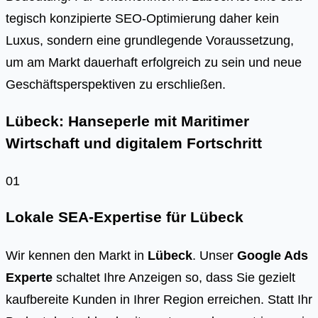
te­gisch kon­zi­pier­te SEO-Opti­mie­rung daher kein
Luxus, son­dern eine grund­le­gen­de Vor­aus­set­zung,
um am Markt dau­er­haft erfolg­reich zu sein und neue
Geschäfts­per­spek­ti­ven zu erschlie­ßen.
Lübeck: Hanseperle mit Maritimer
Wirtschaft und digitalem Fortschritt
01
Lokale SEA-Expertise für Lübeck
Wir kennen den Markt in
Lübeck
. Unser
Google Ads
Experte
schaltet Ihre Anzeigen so, dass Sie gezielt
kaufbereite Kunden in Ihrer Region erreichen. Statt Ihr