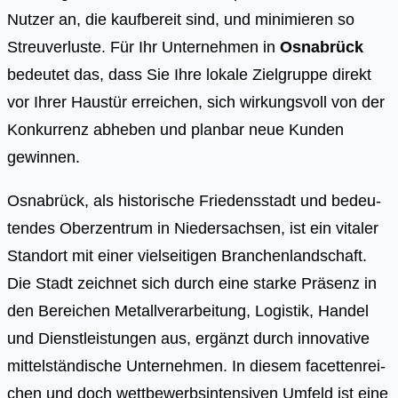
Nutzer an, die kaufbereit sind, und minimieren so
Streuverluste. Für Ihr Unternehmen in
Osnabrück
bedeutet das, dass Sie Ihre lokale Zielgruppe direkt
vor Ihrer Haustür erreichen, sich wirkungsvoll von der
Konkurrenz abheben und planbar neue Kunden
gewinnen.
Osna­brück, als his­to­ri­sche Frie­dens­stadt und bedeu­
ten­des Ober­zen­trum in Nie­der­sach­sen, ist ein vita­ler
Stand­ort mit einer viel­sei­ti­gen Bran­chen­land­schaft.
Die Stadt zeich­net sich durch eine star­ke Prä­senz in
den Berei­chen Metall­ver­ar­bei­tung, Logis­tik, Han­del
und Dienst­leis­tun­gen aus, ergänzt durch inno­va­ti­ve
mit­tel­stän­di­sche Unter­neh­men. In die­sem facet­ten­rei­
chen und doch wett­be­werbs­in­ten­si­ven Umfeld ist eine