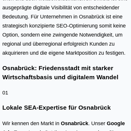
aus­ge­präg­te digi­ta­le Visi­bi­li­tät von ent­schei­den­der
Bedeu­tung. Für Unter­neh­men in Osna­brück ist eine
stra­te­gisch kon­zi­pier­te SEO-Opti­mie­rung somit kei­ne
Opti­on, son­dern eine zwin­gen­de Not­wen­dig­keit, um
regio­nal und über­re­gio­nal erfolg­reich Kun­den zu
akqui­rie­ren und die eige­ne Markt­po­si­ti­on zu fes­ti­gen.
Osnabrück: Friedensstadt mit starker
Wirtschaftsbasis und digitalem Wandel
01
Lokale SEA-Expertise für Osnabrück
Wir kennen den Markt in
Osnabrück
. Unser
Google