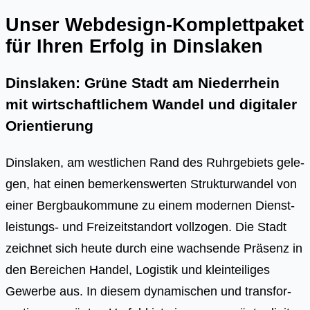
Unser Webdesign-Komplettpaket
für Ihren Erfolg in Dinslaken
Dinslaken: Grüne Stadt am Niederrhein
mit wirtschaftlichem Wandel und digitaler
Orientierung
Dins­la­ken, am west­li­chen Rand des Ruhr­ge­biets gele­
gen, hat einen bemer­kens­wer­ten Struk­tur­wan­del von
einer Berg­bau­kom­mu­ne zu einem moder­nen Dienst­
leis­tungs- und Frei­zeit­stand­ort voll­zo­gen. Die Stadt
zeich­net sich heu­te durch eine wach­sen­de Prä­senz in
den Berei­chen Han­del, Logis­tik und klein­tei­li­ges
Gewer­be aus. In die­sem dyna­mi­schen und trans­for­