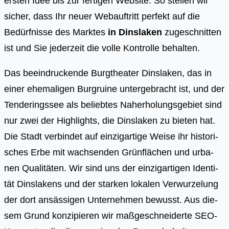
ersten Idee bis zur fertigen Website. So stellen wir
sicher, dass Ihr neuer Webauftritt perfekt auf die
Bedürfnisse des Marktes
in Dinslaken
zugeschnitten
ist und Sie jederzeit die volle Kontrolle behalten.
Das beein­dru­cken­de Burg­thea­ter Dins­la­ken, das in
einer ehe­ma­li­gen Burg­rui­ne unter­ge­bracht ist, und der
Ten­de­rings­see als belieb­tes Nah­erho­lungs­ge­biet sind
nur zwei der High­lights, die Dins­la­ken zu bie­ten hat.
Die Stadt ver­bin­det auf ein­zig­ar­ti­ge Wei­se ihr his­to­ri­
sches Erbe mit wach­sen­den Grün­flä­chen und urba­
nen Qua­li­tä­ten. Wir sind uns der ein­zig­ar­ti­gen Iden­ti­
tät Dins­la­kens und der star­ken loka­len Ver­wur­ze­lung
der dort ansäs­si­gen Unter­neh­men bewusst. Aus die­
sem Grund kon­zi­pie­ren wir maß­ge­schnei­der­te SEO-