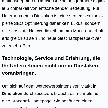
ma­ti­ons­ge­präg­ten Umfeld ist eine aus­ge­präg­te digi­ta­
le Sicht­bar­keit von ent­schei­den­der Bedeu­tung. Für
Unter­neh­men in Dins­la­ken ist eine stra­te­gisch kon­zi­
pier­te SEO-Opti­mie­rung daher kein Luxus, son­dern
eine abso­lu­te Not­wen­dig­keit, um am Markt dau­er­haft
erfolg­reich zu sein und neue Geschäfts­per­spek­ti­ven
zu erschlie­ßen.
Technologie, Service und Erfahrung, die
Ihr Unternehmen nicht nur in Dinslaken
voranbringen.
Um sich auf dem wettbewerbsintensiven Markt
in
Dinslaken
durchzusetzen, braucht es mehr als nur
eine Standard-Homepage. Sie benötigen einen