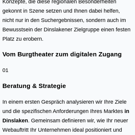
Kon­zep­te, die die­se regio­na­len Beson­der­hei­ten
gekonnt in Sze­ne set­zen und Ihnen dabei hel­fen,
nicht nur in den Such­ergeb­nis­sen, son­dern auch im
Bewusst­sein der Dins­la­ke­ner Ziel­grup­pe einen fes­ten
Platz zu erobern.
Vom Burgtheater zum digitalen Zugang
01
Beratung & Strategie
In einem ersten Gespräch analysieren wir Ihre Ziele
und die spezifischen Anforderungen Ihres Marktes
in
Dinslaken
. Gemeinsam definieren wir, wie Ihr neuer
Webauftritt Ihr Unternehmen ideal positioniert und