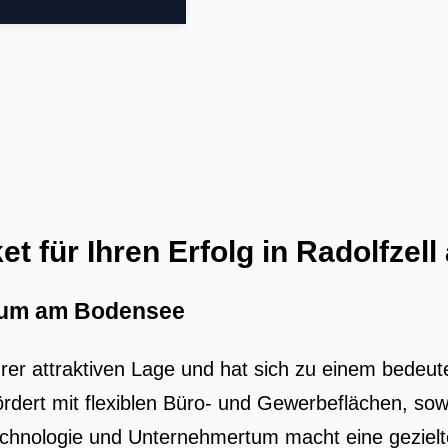
 für Ihren Erfolg in Radolfzel
trum am Bodensee
rer attrak­ti­ven Lage und hat sich zu einem bedeu­ten­
för­dert mit fle­xi­blen Büro- und Gewer­be­flä­chen, so
o­lo­gie und Unter­neh­mer­tum macht eine geziel­te dig