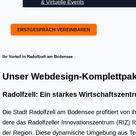
& Virtuelle Events
Über
ERSTGESPRÄCH VEREINBAREN
Ihr Vorteil in Radolfzell am Bodensee
Unser Webdesign-Komplettpaket
Radolfzell: Ein starkes Wirtschaftszen
Die Stadt Radolf­zell am Boden­see pro­fi­tiert von ih
de­re das Radolf­zel­ler Inno­va­ti­ons­zen­trum (RIZ) 
der Regi­on. Die­se dyna­mi­sche Umge­bung aus Tech­n