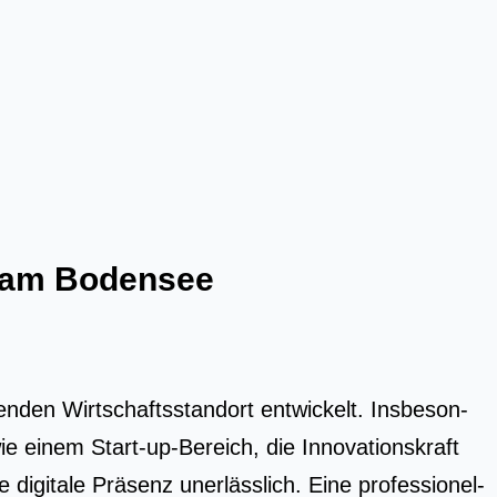
l am Bodensee
den Wirt­schafts­stand­ort ent­wi­ckelt. Ins­be­son­
wie einem Start-up-Bereich, die Inno­va­ti­ons­kraft
i­ta­le Prä­senz uner­läss­lich. Eine pro­fes­sio­nel­