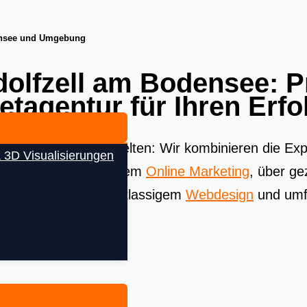
densee und Umgebung
olfzell am Bodensee: Pr
tagentur für Ihren Erfo
Beste aus allen Welten: Wir kombinieren die Exper
 3D Visualisierungen
äsenz. Von strategischem
Online Marketing
, über ge
(SEA)
bis hin zu erstklassigem
Webdesign
und umf
olg in No Content.