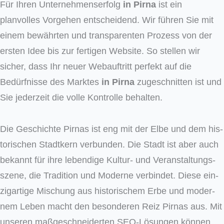
Für Ihren Unternehmenserfolg
in Pirna
ist ein
planvolles Vorgehen entscheidend. Wir führen Sie mit
einem bewährten und transparenten Prozess von der
ersten Idee bis zur fertigen Website. So stellen wir
sicher, dass Ihr neuer Webauftritt perfekt auf die
Bedürfnisse des Marktes
in Pirna
zugeschnitten ist und
Sie jederzeit die volle Kontrolle behalten.
Die Geschich­te Pir­nas ist eng mit der Elbe und dem his­
to­ri­schen Stadt­kern ver­bun­den. Die Stadt ist aber auch
bekannt für ihre leben­di­ge Kul­tur- und Ver­an­stal­tungs­
sze­ne, die Tra­di­ti­on und Moder­ne ver­bin­det. Die­se ein­
zig­ar­ti­ge Mischung aus his­to­ri­schem Erbe und moder­
nem Leben macht den beson­de­ren Reiz Pir­nas aus. Mit
unse­ren maß­ge­schnei­der­ten SEO-Lösun­gen kön­nen