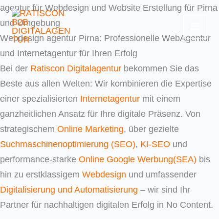
Skip
agentur für Webdesign und Website Erstellung für Pirna
to
und Umgebung
content
Webdesign agentur Pirna: Professionelle WebAgentur
und Internetagentur für Ihren Erfolg
Bei der
Ratiscon Digitalagentur
bekommen Sie das
Beste aus allen Welten: Wir kombinieren die Expertise
einer spezialisierten
Internetagentur
mit einem
ganzheitlichen Ansatz für Ihre digitale Präsenz. Von
strategischem
Online Marketing
, über gezielte
Suchmaschinenoptimierung (SEO)
,
KI-SEO
und
performance-starke
Online Google Werbung(SEA)
bis
hin zu erstklassigem
Webdesign
und umfassender
Digitalisierung und Automatisierung
– wir sind Ihr
Partner für nachhaltigen digitalen Erfolg in No Content.