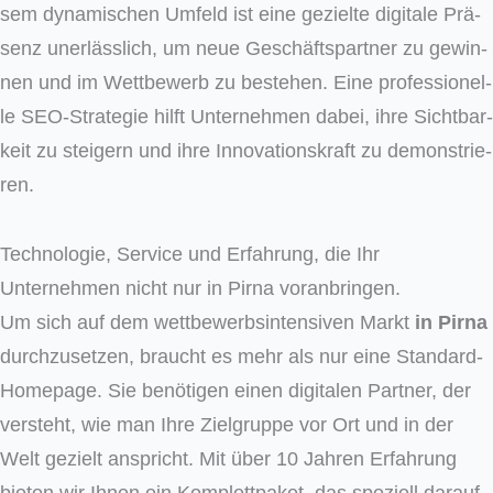
sem dyna­mi­schen Umfeld ist eine geziel­te digi­ta­le Prä­
senz uner­läss­lich, um neue Geschäfts­part­ner zu gewin­
nen und im Wett­be­werb zu bestehen. Eine pro­fes­sio­nel­
le SEO-Stra­te­gie hilft Unter­neh­men dabei, ihre Sicht­bar­
keit zu stei­gern und ihre Inno­va­ti­ons­kraft zu demons­trie­
ren.
Technologie, Service und Erfahrung, die Ihr
Unternehmen nicht nur in Pirna voranbringen.
Um sich auf dem wettbewerbsintensiven Markt
in Pirna
durchzusetzen, braucht es mehr als nur eine Standard-
Homepage. Sie benötigen einen digitalen Partner, der
versteht, wie man Ihre Zielgruppe vor Ort und in der
Welt gezielt anspricht. Mit über 10 Jahren Erfahrung
bieten wir Ihnen ein Komplettpaket, das speziell darauf