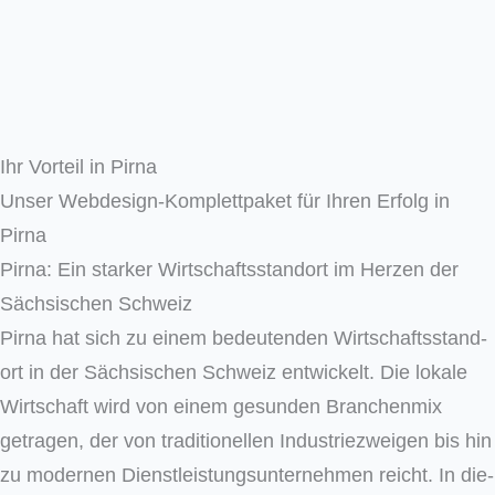
Ihr Vorteil in Pirna
Unser Webdesign-Komplettpaket für Ihren Erfolg in
Pirna
Pirna: Ein starker Wirtschaftsstandort im Herzen der
Sächsischen Schweiz
Pir­na hat sich zu einem bedeu­ten­den Wirt­schafts­stand­
ort in der Säch­si­schen Schweiz ent­wi­ckelt. Die loka­le
Wirt­schaft wird von einem gesun­den Bran­chen­mix
getra­gen, der von tra­di­tio­nel­len Indus­trie­zwei­gen bis hin
zu moder­nen Dienst­leis­tungs­un­ter­neh­men reicht. In die­