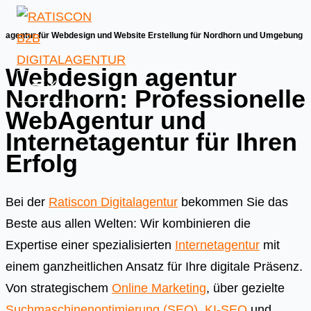
Skip
to
agentur für Webdesign und Website Erstellung für Nordhorn und Umgebung
content
Webdesign agentur
Nordhorn: Professionelle
WebAgentur und
Internetagentur für Ihren
Erfolg
Bei der
Ratiscon Digitalagentur
bekommen Sie das
Beste aus allen Welten: Wir kombinieren die
Expertise einer spezialisierten
Internetagentur
mit
einem ganzheitlichen Ansatz für Ihre digitale Präsenz.
Von strategischem
Online Marketing
, über gezielte
Suchmaschinenoptimierung (SEO)
,
KI-SEO
und