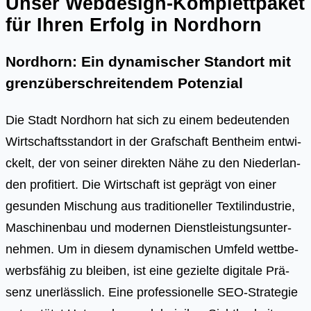
Unser Webdesign-Komplettpaket
für Ihren Erfolg in Nordhorn
Nordhorn: Ein dynamischer Standort mit
grenzüberschreitendem Potenzial
Die Stadt Nord­horn hat sich zu einem bedeu­ten­den
Wirt­schafts­stand­ort in der Graf­schaft Bent­heim ent­wi­
ckelt, der von sei­ner direk­ten Nähe zu den Nie­der­lan­
den pro­fi­tiert. Die Wirt­schaft ist geprägt von einer
gesun­den Mischung aus tra­di­tio­nel­ler Tex­til­in­dus­trie,
Maschi­nen­bau und moder­nen Dienst­leis­tungs­un­ter­
neh­men. Um in die­sem dyna­mi­schen Umfeld wett­be­
werbs­fä­hig zu blei­ben, ist eine geziel­te digi­ta­le Prä­
senz uner­läss­lich. Eine pro­fes­sio­nel­le SEO-Stra­te­gie