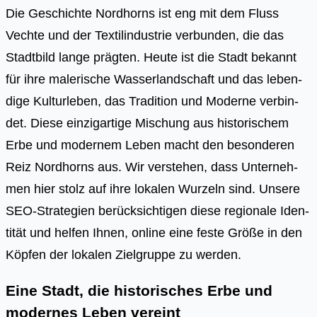
Die Geschich­te Nord­horns ist eng mit dem Fluss
Vech­te und der Tex­til­in­dus­trie ver­bun­den, die das
Stadt­bild lan­ge präg­ten. Heu­te ist die Stadt bekannt
für ihre male­ri­sche Was­ser­land­schaft und das leben­
di­ge Kul­tur­le­ben, das Tra­di­ti­on und Moder­ne ver­bin­
det. Die­se ein­zig­ar­ti­ge Mischung aus his­to­ri­schem
Erbe und moder­nem Leben macht den beson­de­ren
Reiz Nord­horns aus. Wir ver­ste­hen, dass Unter­neh­
men hier stolz auf ihre loka­len Wur­zeln sind. Unse­re
SEO-Stra­te­gien berück­sich­ti­gen die­se regio­na­le Iden­
ti­tät und hel­fen Ihnen, online eine fes­te Grö­ße in den
Köp­fen der loka­len Ziel­grup­pe zu wer­den.
Eine Stadt, die historisches Erbe und
modernes Leben vereint