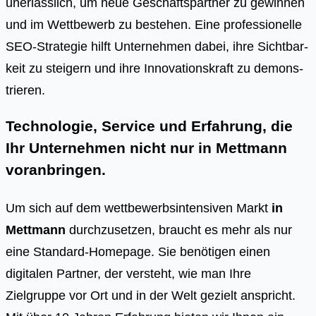
uner­läss­lich, um neue Geschäfts­part­ner zu gewin­nen
und im Wett­be­werb zu bestehen. Eine pro­fes­sio­nel­le
SEO-Stra­te­gie hilft Unter­neh­men dabei, ihre Sicht­bar­
keit zu stei­gern und ihre Inno­va­ti­ons­kraft zu demons­
trie­ren.
Technologie, Service und Erfahrung, die
Ihr Unternehmen nicht nur in Mettmann
voranbringen.
Um sich auf dem wettbewerbsintensiven Markt
in
Mettmann
durchzusetzen, braucht es mehr als nur
eine Standard-Homepage. Sie benötigen einen
digitalen Partner, der versteht, wie man Ihre
Zielgruppe vor Ort und in der Welt gezielt anspricht.