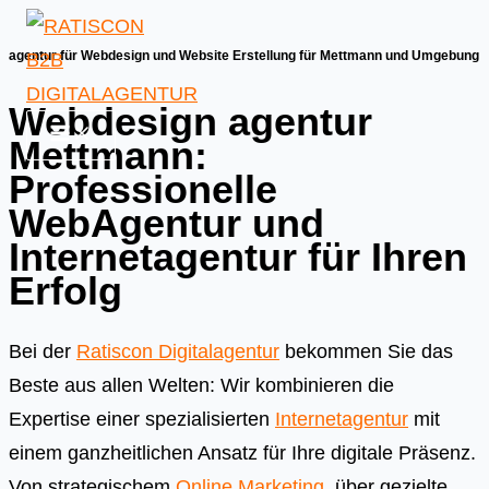
Skip
to
agentur für Webdesign und Website Erstellung für Mettmann und Umgebung
content
Webdesign agentur
Mettmann:
Professionelle
WebAgentur und
Internetagentur für Ihren
Erfolg
Bei der
Ratiscon Digitalagentur
bekommen Sie das
Beste aus allen Welten: Wir kombinieren die
Expertise einer spezialisierten
Internetagentur
mit
einem ganzheitlichen Ansatz für Ihre digitale Präsenz.
Von strategischem
Online Marketing
, über gezielte