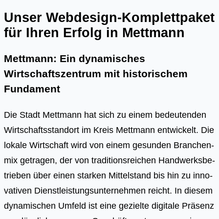
Unser Webdesign-Komplettpaket
für Ihren Erfolg in Mettmann
Mettmann: Ein dynamisches
Wirtschaftszentrum mit historischem
Fundament
Die Stadt Mett­mann hat sich zu einem bedeu­ten­den
Wirt­schafts­stand­ort im Kreis Mett­mann ent­wi­ckelt. Die
loka­le Wirt­schaft wird von einem gesun­den Bran­chen­
mix getra­gen, der von tra­di­ti­ons­rei­chen Hand­werks­be­
trie­ben über einen star­ken Mit­tel­stand bis hin zu inno­
va­ti­ven Dienst­leis­tungs­un­ter­neh­men reicht. In die­sem
dyna­mi­schen Umfeld ist eine geziel­te digi­ta­le Prä­senz