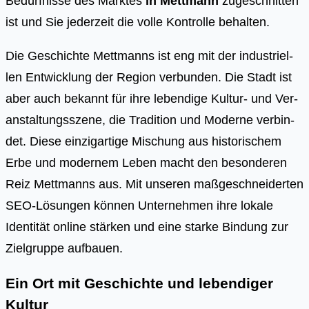
Bedürfnisse des Marktes
in Mettmann
zugeschnitten
ist und Sie jederzeit die volle Kontrolle behalten.
Die Geschich­te Mett­manns ist eng mit der indus­tri­el­
len Ent­wick­lung der Regi­on ver­bun­den. Die Stadt ist
aber auch bekannt für ihre leben­di­ge Kul­tur- und Ver­
an­stal­tungs­sze­ne, die Tra­di­ti­on und Moder­ne ver­bin­
det. Die­se ein­zig­ar­ti­ge Mischung aus his­to­ri­schem
Erbe und moder­nem Leben macht den beson­de­ren
Reiz Mett­manns aus. Mit unse­ren maß­ge­schnei­der­ten
SEO-Lösun­gen kön­nen Unter­neh­men ihre loka­le
Iden­ti­tät online stär­ken und eine star­ke Bin­dung zur
Ziel­grup­pe auf­bau­en.
Ein Ort mit Geschichte und lebendiger
Kultur