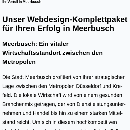
Ihr Vorteil in Meerbusch
Unser Webdesign-Komplettpaket
für Ihren Erfolg in Meerbusch
Meerbusch: Ein vitaler
Wirtschaftsstandort zwischen den
Metropolen
Die Stadt Meer­busch pro­fi­tiert von ihrer stra­te­gi­schen
Lage zwi­schen den Metro­po­len Düs­sel­dorf und Kre­
feld. Die loka­le Wirt­schaft wird von einem gesun­den
Bran­chen­mix getra­gen, der von Dienst­leis­tungs­un­ter­
neh­men und Han­del bis hin zu einem star­ken Mit­tel­
stand reicht. Um sich in die­sem hoch­kom­pe­ti­ti­ven