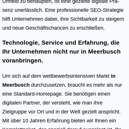
Umfeld zu behaup­ten, ist eine geziel­te digi­ta­le Prä­
senz uner­läss­lich. Eine pro­fes­sio­nel­le SEO-Stra­te­gie
hilft Unter­neh­men dabei, ihre Sicht­bar­keit zu stei­gern
und neue Geschäfts­chan­cen zu erschlie­ßen.
Technologie, Service und Erfahrung, die
Ihr Unternehmen nicht nur in Meerbusch
voranbringen.
Um sich auf dem wettbewerbsintensiven Markt
in
Meerbusch
durchzusetzen, braucht es mehr als nur
eine Standard-Homepage. Sie benötigen einen
digitalen Partner, der versteht, wie man Ihre
Zielgruppe vor Ort und in der Welt gezielt anspricht.
Mit über 10 Jahren Erfahrung bieten wir Ihnen ein