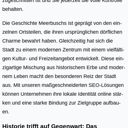
zugeschnitten ist und Sie jederzeit die volle Kontrolle
behalten.
Die Geschich­te Meer­buschs ist geprägt von den ein­
zel­nen Orts­tei­len, die ihren ursprüng­li­chen dörf­li­chen
Charme bewahrt haben. Gleich­zei­tig hat sich die
Stadt zu einem moder­nen Zen­trum mit einem viel­fäl­ti­
gen Kul­tur- und Frei­zeit­an­ge­bot ent­wi­ckelt. Die­se ein­
zig­ar­ti­ge Mischung aus his­to­ri­schem Erbe und moder­
nem Leben macht den beson­de­ren Reiz der Stadt
aus. Mit unse­ren maß­ge­schnei­der­ten SEO-Lösun­gen
kön­nen Unter­neh­men ihre loka­le Iden­ti­tät online stär­
ken und eine star­ke Bin­dung zur Ziel­grup­pe auf­bau­
en.
Historie trifft auf Gegenwart: Das