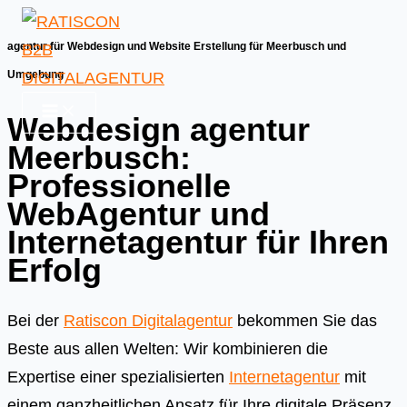
Skip
to
agentur für Webdesign und Website Erstellung für Meerbusch und
content
Umgebung
Webdesign agentur
Meerbusch:
Professionelle
WebAgentur und
Internetagentur für Ihren
Erfolg
Bei der
Ratiscon Digitalagentur
bekommen Sie das
Beste aus allen Welten: Wir kombinieren die
Expertise einer spezialisierten
Internetagentur
mit
einem ganzheitlichen Ansatz für Ihre digitale Präsenz.