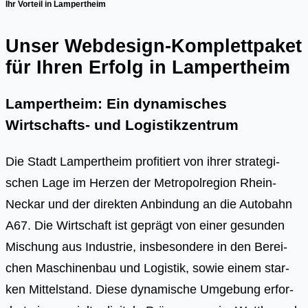
Ihr Vorteil in Lampertheim
Unser Webdesign-Komplettpaket
für Ihren Erfolg in Lampertheim
Lampertheim: Ein dynamisches
Wirtschafts- und Logistikzentrum
Die Stadt Lam­pert­heim pro­fi­tiert von ihrer stra­te­gi­
schen Lage im Her­zen der Metro­pol­re­gi­on Rhein-
Neckar und der direk­ten Anbin­dung an die Auto­bahn
A67. Die Wirt­schaft ist geprägt von einer gesun­den
Mischung aus Indus­trie, ins­be­son­de­re in den Berei­
chen Maschi­nen­bau und Logis­tik, sowie einem star­
ken Mit­tel­stand. Die­se dyna­mi­sche Umge­bung erfor­