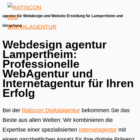
Skip
to
agentur für Webdesign und Website Erstellung für Lampertheim und
content
Umgebung
Webdesign agentur
Lampertheim:
Professionelle
WebAgentur und
Internetagentur für Ihren
Erfolg
Bei der
Ratiscon Digitalagentur
bekommen Sie das
Beste aus allen Welten: Wir kombinieren die
Expertise einer spezialisierten
Internetagentur
mit
einem ganzheitlichen Ansatz für Ihre digitale Präsenz.