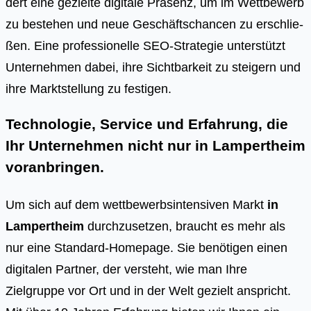
dert eine geziel­te digi­ta­le Prä­senz, um im Wett­be­werb
zu bestehen und neue Geschäfts­chan­cen zu erschlie­
ßen. Eine pro­fes­sio­nel­le SEO-Stra­te­gie unter­stützt
Unter­neh­men dabei, ihre Sicht­bar­keit zu stei­gern und
ihre Markt­stel­lung zu fes­ti­gen.
Technologie, Service und Erfahrung, die
Ihr Unternehmen nicht nur in Lampertheim
voranbringen.
Um sich auf dem wettbewerbsintensiven Markt
in
Lampertheim
durchzusetzen, braucht es mehr als
nur eine Standard-Homepage. Sie benötigen einen
digitalen Partner, der versteht, wie man Ihre
Zielgruppe vor Ort und in der Welt gezielt anspricht.