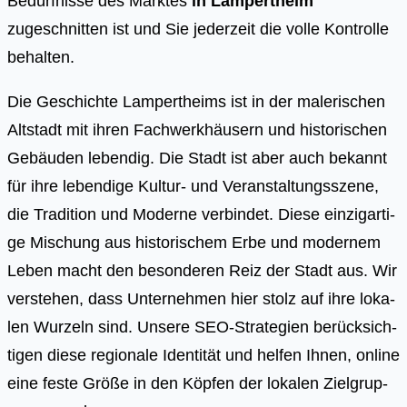
Bedürfnisse des Marktes
in Lampertheim
zugeschnitten ist und Sie jederzeit die volle Kontrolle
behalten.
Die Geschich­te Lam­pert­heims ist in der male­ri­schen
Alt­stadt mit ihren Fach­werk­häu­sern und his­to­ri­schen
Gebäu­den leben­dig. Die Stadt ist aber auch bekannt
für ihre leben­di­ge Kul­tur- und Ver­an­stal­tungs­sze­ne,
die Tra­di­ti­on und Moder­ne ver­bin­det. Die­se ein­zig­ar­ti­
ge Mischung aus his­to­ri­schem Erbe und moder­nem
Leben macht den beson­de­ren Reiz der Stadt aus. Wir
ver­ste­hen, dass Unter­neh­men hier stolz auf ihre loka­
len Wur­zeln sind. Unse­re SEO-Stra­te­gien berück­sich­
ti­gen die­se regio­na­le Iden­ti­tät und hel­fen Ihnen, online
eine fes­te Grö­ße in den Köp­fen der loka­len Ziel­grup­