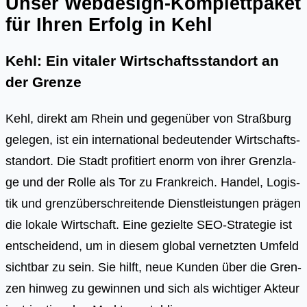
Unser Webdesign-Komplettpaket
für Ihren Erfolg in Kehl
Kehl: Ein vitaler Wirtschaftsstandort an
der Grenze
Kehl, direkt am Rhein und gegen­über von Straß­burg
gele­gen, ist ein inter­na­tio­nal bedeu­ten­der Wirt­schafts­
stand­ort. Die Stadt pro­fi­tiert enorm von ihrer Grenz­la­
ge und der Rol­le als Tor zu Frank­reich. Han­del, Logis­
tik und grenz­über­schrei­ten­de Dienst­leis­tun­gen prä­gen
die loka­le Wirt­schaft. Eine geziel­te SEO-Stra­te­gie ist
ent­schei­dend, um in die­sem glo­bal ver­netz­ten Umfeld
sicht­bar zu sein. Sie hilft, neue Kun­den über die Gren­
zen hin­weg zu gewin­nen und sich als wich­ti­ger Akteur