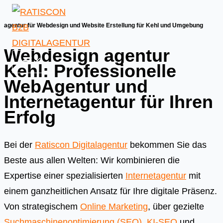
Skip
to
agentur für Webdesign und Website Erstellung für Kehl und Umgebung
content
Webdesign agentur
Kehl: Professionelle
WebAgentur und
Internetagentur für Ihren
Erfolg
Bei der
Ratiscon Digitalagentur
bekommen Sie das
Beste aus allen Welten: Wir kombinieren die
Expertise einer spezialisierten
Internetagentur
mit
einem ganzheitlichen Ansatz für Ihre digitale Präsenz.
Von strategischem
Online Marketing
, über gezielte
Suchmaschinenoptimierung (SEO)
,
KI-SEO
und