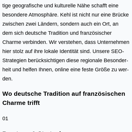
ti­ge geo­gra­fi­sche und kul­tu­rel­le Nähe schafft eine
beson­de­re Atmo­sphä­re. Kehl ist nicht nur eine Brü­cke
zwi­schen zwei Län­dern, son­dern auch ein Ort, an
dem sich deut­sche Tra­di­ti­on und fran­zö­si­scher
Charme ver­bin­den. Wir ver­ste­hen, dass Unter­neh­men
hier stolz auf ihre loka­le Iden­ti­tät sind. Unse­re SEO-
Stra­te­gien berück­sich­ti­gen die­se regio­na­le Beson­der­
heit und hel­fen Ihnen, online eine fes­te Grö­ße zu wer­
den.
Wo deutsche Tradition auf französischen
Charme trifft
01