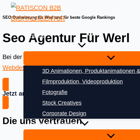
Skip
to
SEO Optimierung für Werl und für beste Google Rankings
content
Seo Agentur Für Werl
Home
Creatives & Design
Bei der
Ratiscon Digitalagentur
bekommen Sie das
Webdesign
und
Digitalisierung
3D Animationen, Produktanimationen &
Filmproduktion, Videoproduktion
Fotografie
Jetzt anfragen
Stock Creatives
Corporate Design
Die uns vertrauen
Outbound Marketing