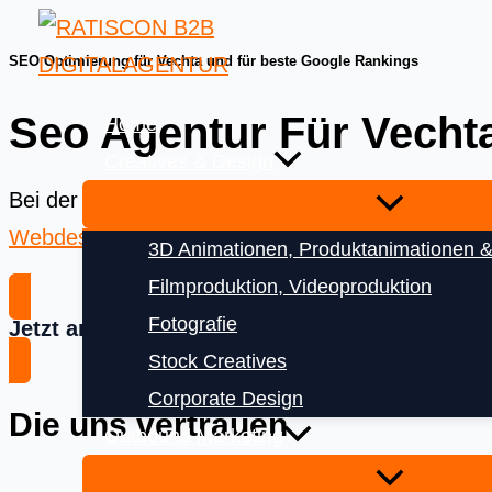
Skip
to
SEO Optimierung für Vechta und für beste Google Rankings
content
Seo Agentur Für Vecht
Home
Creatives & Design
Bei der
Ratiscon Digitalagentur
bekommen Sie das
Webdesign
und
Digitalisierung
3D Animationen, Produktanimationen &
Filmproduktion, Videoproduktion
Fotografie
Jetzt anfragen
Stock Creatives
Corporate Design
Die uns vertrauen
Outbound Marketing