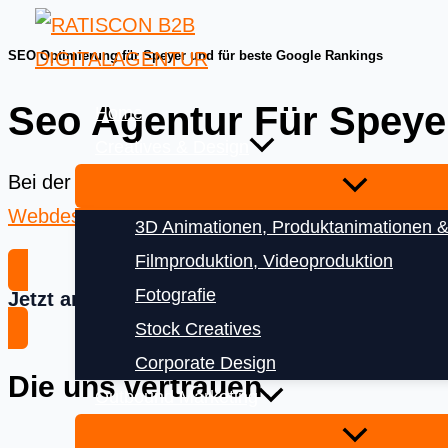
Skip
to
SEO Optimierung für Speyer und für beste Google Rankings
content
Seo Agentur Für Speye
Home
Creatives & Design
Bei der
Ratiscon Digitalagentur
bekommen Sie das
Webdesign
und
Digitalisierung
3D Animationen, Produktanimationen &
Filmproduktion, Videoproduktion
Fotografie
Jetzt anfragen
Stock Creatives
Corporate Design
Die uns vertrauen
Outbound Marketing