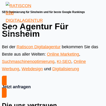
Skip
to
SEO Optimierung für Sinsheim und für beste Google Rankings
content
Seo Agentur Für
Sinsheim
Bei der
Ratiscon Digitalagentur
bekommen Sie das
Beste aus aller Welten:
Online Marketing
,
Suchmaschinenoptimierung
,
KI-SEO
,
Online
Werbung
,
Webdesign
und
Digitalisierung
Jetzt anfragen
Die uns vertrauen