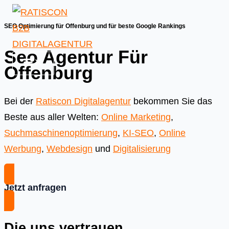
Skip
to
SEO Optimierung für Offenburg und für beste Google Rankings
content
Seo Agentur Für
Offenburg
Bei der
Ratiscon Digitalagentur
bekommen Sie das
Beste aus aller Welten:
Online Marketing
,
Suchmaschinenoptimierung
,
KI-SEO
,
Online
Werbung
,
Webdesign
und
Digitalisierung
Jetzt anfragen
Die uns vertrauen