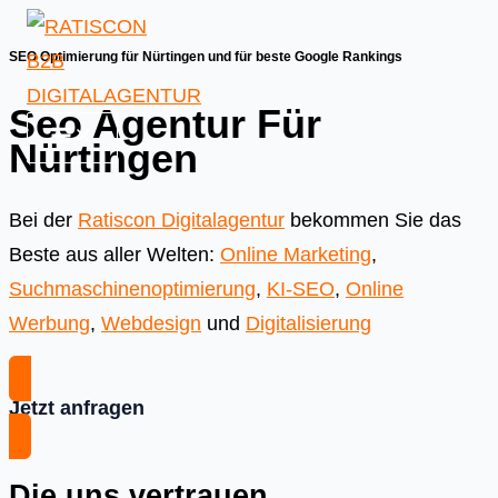
Skip
to
SEO Optimierung für Nürtingen und für beste Google Rankings
content
Seo Agentur Für
Nürtingen
Bei der
Ratiscon Digitalagentur
bekommen Sie das
Beste aus aller Welten:
Online Marketing
,
Suchmaschinenoptimierung
,
KI-SEO
,
Online
Werbung
,
Webdesign
und
Digitalisierung
Jetzt anfragen
Die uns vertrauen