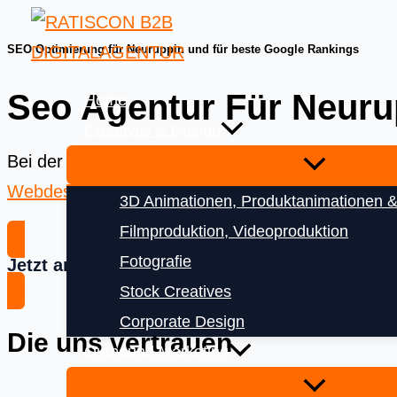
Skip
to
SEO Optimierung für Neuruppin und für beste Google Rankings
content
Seo Agentur Für Neuru
Home
Creatives & Design
Bei der
Ratiscon Digitalagentur
bekommen Sie das
Webdesign
und
Digitalisierung
3D Animationen, Produktanimationen &
Filmproduktion, Videoproduktion
Fotografie
Jetzt anfragen
Stock Creatives
Corporate Design
Die uns vertrauen
Outbound Marketing