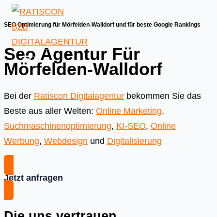
Skip
to
SEO Optimierung für Mörfelden-Walldorf und für beste Google Rankings
content
Seo Agentur Für
Mörfelden-Walldorf
Bei der
Ratiscon Digitalagentur
bekommen Sie das
Beste aus aller Welten:
Online Marketing
,
Suchmaschinenoptimierung
,
KI-SEO
,
Online
Werbung
,
Webdesign
und
Digitalisierung
Jetzt anfragen
Die uns vertrauen