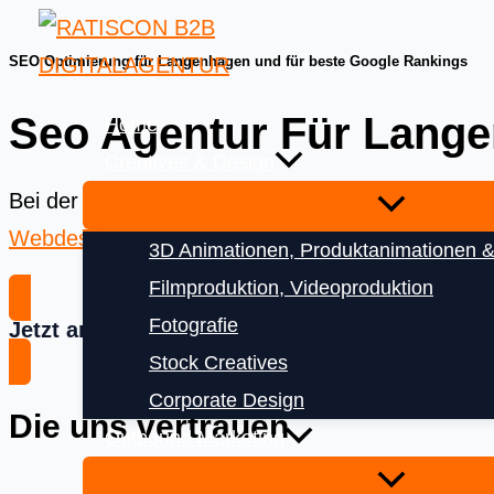
Skip
to
SEO Optimierung für Langenhagen und für beste Google Rankings
content
Seo Agentur Für Lang
Home
Creatives & Design
Bei der
Ratiscon Digitalagentur
bekommen Sie das
Webdesign
und
Digitalisierung
3D Animationen, Produktanimationen &
Filmproduktion, Videoproduktion
Fotografie
Jetzt anfragen
Stock Creatives
Corporate Design
Die uns vertrauen
Outbound Marketing