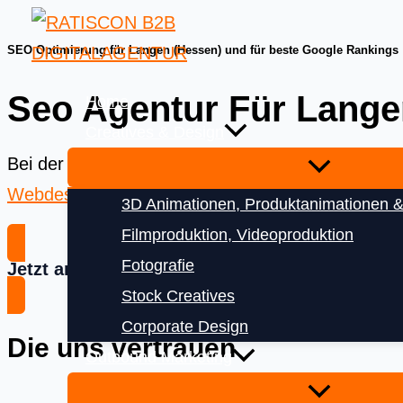
Skip
to
SEO Optimierung für Langen (Hessen) und für beste Google Rankings
content
Seo Agentur Für Lange
Home
Creatives & Design
Bei der
Ratiscon Digitalagentur
bekommen Sie das
Webdesign
und
Digitalisierung
3D Animationen, Produktanimationen &
Filmproduktion, Videoproduktion
Fotografie
Jetzt anfragen
Stock Creatives
Corporate Design
Die uns vertrauen
Outbound Marketing