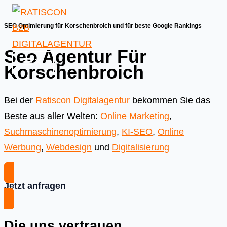
Skip
to
SEO Optimierung für Korschenbroich und für beste Google Rankings
content
Seo Agentur Für
Korschenbroich
Bei der
Ratiscon Digitalagentur
bekommen Sie das
Beste aus aller Welten:
Online Marketing
,
Suchmaschinenoptimierung
,
KI-SEO
,
Online
Werbung
,
Webdesign
und
Digitalisierung
Jetzt anfragen
Die uns vertrauen