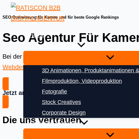
Skip
to
SEO Optimierung für Kamen und für beste Google Rankings
content
Seo Agentur Für Kame
Home
Creatives & Design
Bei der
Ratiscon Digitalagentur
bekommen Sie das
Webdesign
und
Digitalisierung
3D Animationen, Produktanimationen &
Filmproduktion, Videoproduktion
Fotografie
Jetzt anfragen
Stock Creatives
Corporate Design
Die uns vertrauen
Outbound Marketing