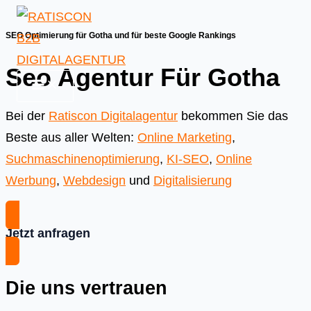
Skip
to
SEO Optimierung für Gotha und für beste Google Rankings
content
Seo Agentur Für Gotha
Bei der
Ratiscon Digitalagentur
bekommen Sie das
Beste aus aller Welten:
Online Marketing
,
Suchmaschinenoptimierung
,
KI-SEO
,
Online
Werbung
,
Webdesign
und
Digitalisierung
Jetzt anfragen
Die uns vertrauen