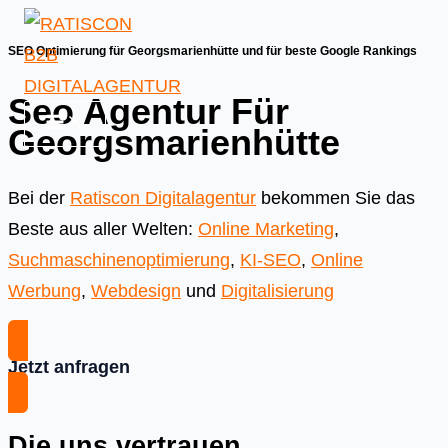
Skip
to
SEO Optimierung für Georgsmarienhütte und für beste Google Rankings
content
Seo Agentur Für
Georgsmarienhütte
Bei der
Ratiscon Digitalagentur
bekommen Sie das
Beste aus aller Welten:
Online Marketing
,
Suchmaschinenoptimierung
,
KI-SEO
,
Online
Werbung
,
Webdesign
und
Digitalisierung
Jetzt anfragen
Die uns vertrauen