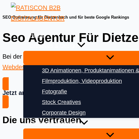
Skip
to
SEO Optimierung für Dietzenbach und für beste Google Rankings
content
Seo Agentur Für Dietz
Home
Creatives & Design
Bei der
Ratiscon Digitalagentur
bekommen Sie das
Webdesign
und
Digitalisierung
3D Animationen, Produktanimationen &
Filmproduktion, Videoproduktion
Fotografie
Jetzt anfragen
Stock Creatives
Corporate Design
Die uns vertrauen
Outbound Marketing