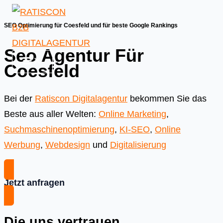
Skip
to
SEO Optimierung für Coesfeld und für beste Google Rankings
content
Seo Agentur Für
Coesfeld
Bei der
Ratiscon Digitalagentur
bekommen Sie das
Beste aus aller Welten:
Online Marketing
,
Suchmaschinenoptimierung
,
KI-SEO
,
Online
Werbung
,
Webdesign
und
Digitalisierung
Jetzt anfragen
Die uns vertrauen