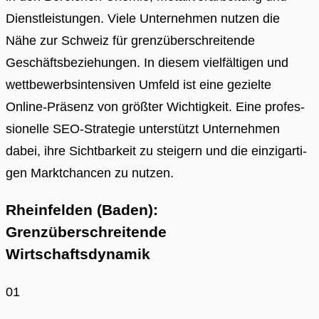
Dienst­leis­tun­gen. Vie­le Unter­neh­men nut­zen die
Nähe zur Schweiz für grenz­über­schrei­ten­de
Geschäfts­be­zie­hun­gen. In die­sem viel­fäl­ti­gen und
wett­be­werbs­in­ten­si­ven Umfeld ist eine geziel­te
Online-Prä­senz von größ­ter Wich­tig­keit. Eine pro­fes­
sio­nel­le SEO-Stra­te­gie unter­stützt Unter­neh­men
dabei, ihre Sicht­bar­keit zu stei­gern und die ein­zig­ar­ti­
gen Markt­chan­cen zu nut­zen.
Rheinfelden (Baden):
Grenzüberschreitende
Wirtschaftsdynamik
01