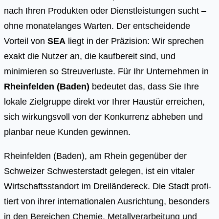
nach Ihren Produkten oder Dienstleistungen sucht –
ohne monatelanges Warten. Der entscheidende
Vorteil von
SEA
liegt in der Präzision: Wir sprechen
exakt die Nutzer an, die kaufbereit sind, und
minimieren so Streuverluste. Für Ihr Unternehmen in
Rheinfelden (Baden)
bedeutet das, dass Sie Ihre
lokale Zielgruppe direkt vor Ihrer Haustür erreichen,
sich wirkungsvoll von der Konkurrenz abheben und
planbar neue Kunden gewinnen.
Rhein­fel­den (Baden), am Rhein gegen­über der
Schwei­zer Schwes­ter­stadt gele­gen, ist ein vita­ler
Wirt­schafts­stand­ort im Drei­län­der­eck. Die Stadt pro­fi­
tiert von ihrer inter­na­tio­na­len Aus­rich­tung, beson­ders
in den Berei­chen Che­mie, Metall­ver­ar­bei­tung und