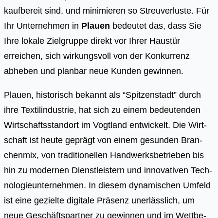
kaufbereit sind, und minimieren so Streuverluste. Für
Ihr Unternehmen in
Plauen
bedeutet das, dass Sie
Ihre lokale Zielgruppe direkt vor Ihrer Haustür
erreichen, sich wirkungsvoll von der Konkurrenz
abheben und planbar neue Kunden gewinnen.
Plau­en, his­to­risch bekannt als “Spit­zen­stadt” durch
ihre Tex­til­in­dus­trie, hat sich zu einem bedeu­ten­den
Wirt­schafts­stand­ort im Vogt­land ent­wi­ckelt. Die Wirt­
schaft ist heu­te geprägt von einem gesun­den Bran­
chen­mix, von tra­di­tio­nel­len Hand­werks­be­trie­ben bis
hin zu moder­nen Dienst­leis­tern und inno­va­ti­ven Tech­
no­lo­gie­un­ter­neh­men. In die­sem dyna­mi­schen Umfeld
ist eine geziel­te digi­ta­le Prä­senz uner­läss­lich, um
neue Geschäfts­part­ner zu gewin­nen und im Wett­be­