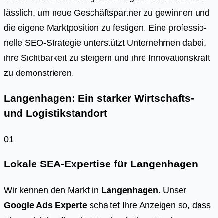
läss­lich, um neue Geschäfts­part­ner zu gewin­nen und
die eige­ne Markt­po­si­ti­on zu fes­ti­gen. Eine pro­fes­sio­
nel­le SEO-Stra­te­gie unter­stützt Unter­neh­men dabei,
ihre Sicht­bar­keit zu stei­gern und ihre Inno­va­ti­ons­kraft
zu demons­trie­ren.
Langenhagen: Ein starker Wirtschafts-
und Logistikstandort
01
Lokale SEA-Expertise für Langenhagen
Wir kennen den Markt in
Langenhagen
. Unser
Google Ads Experte
schaltet Ihre Anzeigen so, dass