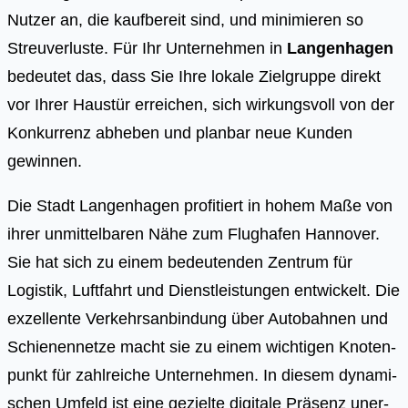
Nutzer an, die kaufbereit sind, und minimieren so
Streuverluste. Für Ihr Unternehmen in
Langenhagen
bedeutet das, dass Sie Ihre lokale Zielgruppe direkt
vor Ihrer Haustür erreichen, sich wirkungsvoll von der
Konkurrenz abheben und planbar neue Kunden
gewinnen.
Die Stadt Lan­gen­ha­gen pro­fi­tiert in hohem Maße von
ihrer unmit­tel­ba­ren Nähe zum Flug­ha­fen Han­no­ver.
Sie hat sich zu einem bedeu­ten­den Zen­trum für
Logis­tik, Luft­fahrt und Dienst­leis­tun­gen ent­wi­ckelt. Die
exzel­len­te Ver­kehrs­an­bin­dung über Auto­bah­nen und
Schie­nen­net­ze macht sie zu einem wich­ti­gen Kno­ten­
punkt für zahl­rei­che Unter­neh­men. In die­sem dyna­mi­
schen Umfeld ist eine geziel­te digi­ta­le Prä­senz uner­