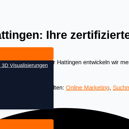
tingen: Ihre zertifizier
lokale SEA Agentur für Hattingen entwickeln wir 
 3D Visualisierungen
Umsatz steigern.
 Beste aus aller Welten:
Online Marketing
,
Suchm