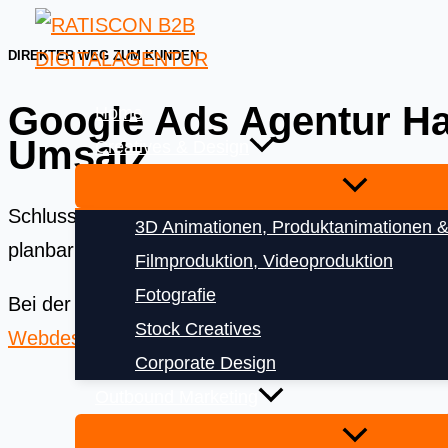
Skip
to
DIREKTER WEG ZUM KUNDEN
content
Google Ads Agentur Hat
Home
Umsatz
Creatives & Design
Schluss mit verbranntem Werbebudget! Als Ihre 
3D Animationen, Produktanimationen &
planbar neue Kundenanfragen bringen und Ihren 
Filmproduktion, Videoproduktion
Fotografie
Bei der
Ratiscon Digitalagentur
bekommen Sie das
Stock Creatives
Webdesign
und
Digitalisierung
Corporate Design
Outbound Marketing